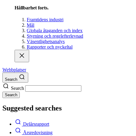
Hållbarhet forts.
Framtidens industri
Mål
Globala åtaganden och index
Styrning och regelefterlevnad
Väsentlighetsanalys
Rapporter och nyckeltal
Webbplatser
Search
Search
Search
Suggested searches
Delårsrapport
Årsredovisning