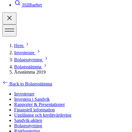
Hållbarhet
Hem
Investerare
Bolagsstyrning
Bolagsstämma
Årsstämma 2019
Back to Bolagsstämma
Investerare
Investera i Sandvik
Rapporter & Presentationer
Finansiell information
Upplåning och kreditvärdering
Sandvik-aktien
Bolagsstyrning
Riskhantering