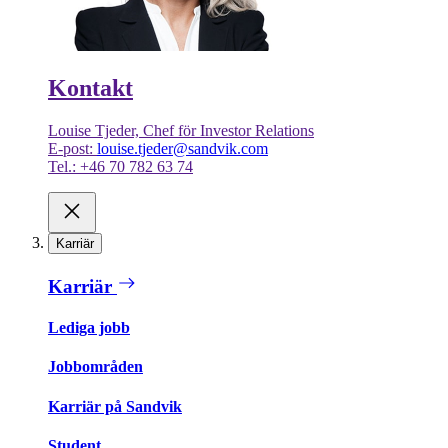
Kontakt
Louise Tjeder, Chef för Investor Relations
E-post:
louise.tjeder@sandvik.com
Tel.: +46 70 782 63 74
Karriär
Karriär
Lediga jobb
Jobbområden
Karriär på Sandvik
Student