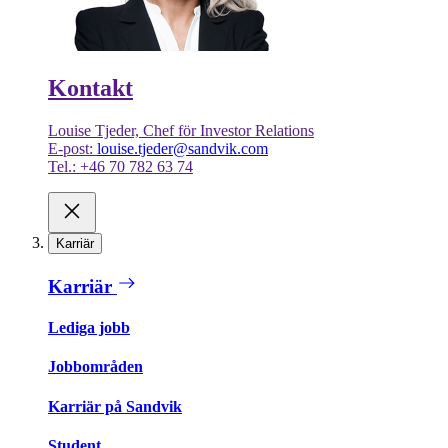
Kontakt
Louise Tjeder, Chef för Investor Relations
E-post:
louise.tjeder@sandvik.com
Tel.: +46 70 782 63 74
Karriär
Karriär
Lediga jobb
Jobbområden
Karriär på Sandvik
Student