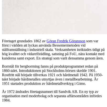
Företaget grundades 1862 av
Göran Fredrik Göransson
som var
först i världen att lyckas använda Bessemermetoden vid
stålframställning i industriell skala. Verksamheten inriktades tidigt på
hög kvalitet och vidareförädling, satsning på FoU, nära kontakt med
kunderna samt export. En strategi som varit densamma genom åren.
Borrstål för bergborrning fanns på produktprogrammet redan på
1860-talet. Introduktionen på Stockholms-börsen skedde 1901.
Rostfritt stål började tillverkas 1921 och hårdmetall 1942. På 1950-
talet började hårdmetallen utnyttjas även i metallbearbetning. År
1951 startades produktion av hårdmetallverktyg i Gimo.
År 1972 ändrades företagsnamnet till Sandvik AB. En ny typ av
organisation med moderbolag och separata affärsområden infördes
1984.