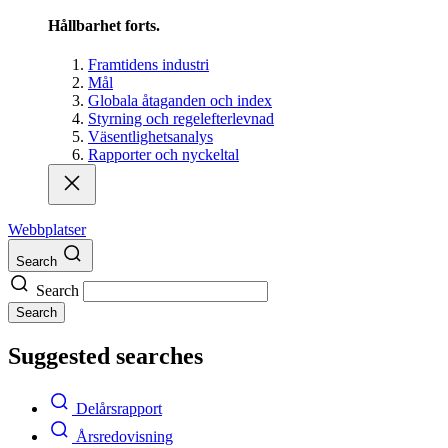
Hållbarhet forts.
Framtidens industri
Mål
Globala åtaganden och index
Styrning och regelefterlevnad
Väsentlighetsanalys
Rapporter och nyckeltal
Webbplatser
Search
Search
Search
Suggested searches
Delårsrapport
Årsredovisning