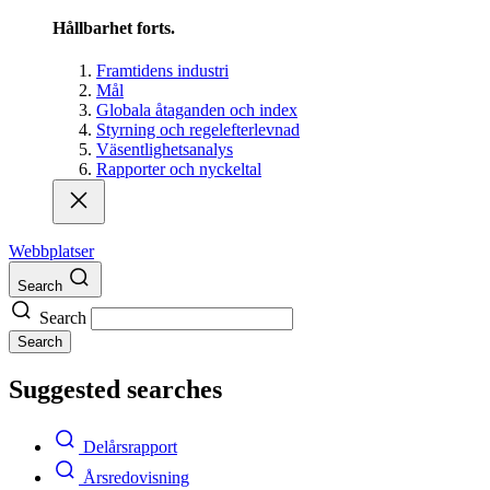
Hållbarhet forts.
Framtidens industri
Mål
Globala åtaganden och index
Styrning och regelefterlevnad
Väsentlighetsanalys
Rapporter och nyckeltal
Webbplatser
Search
Search
Search
Suggested searches
Delårsrapport
Årsredovisning