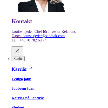
Kontakt
Louise Tjeder, Chef för Investor Relations
E-post:
louise.tjeder@sandvik.com
Tel.: +46 70 782 63 74
Karriär
Karriär
Lediga jobb
Jobbområden
Karriär på Sandvik
Student