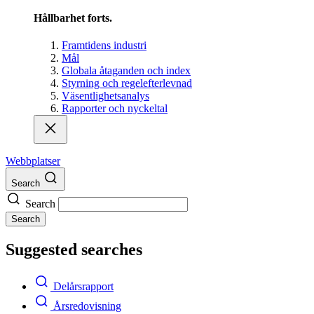
Hållbarhet forts.
Framtidens industri
Mål
Globala åtaganden och index
Styrning och regelefterlevnad
Väsentlighetsanalys
Rapporter och nyckeltal
Webbplatser
Search
Search
Search
Suggested searches
Delårsrapport
Årsredovisning