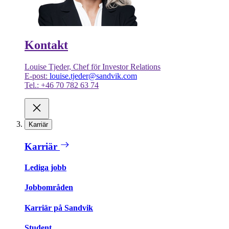
Kontakt
Louise Tjeder, Chef för Investor Relations
E-post:
louise.tjeder@sandvik.com
Tel.: +46 70 782 63 74
Karriär
Karriär
Lediga jobb
Jobbområden
Karriär på Sandvik
Student