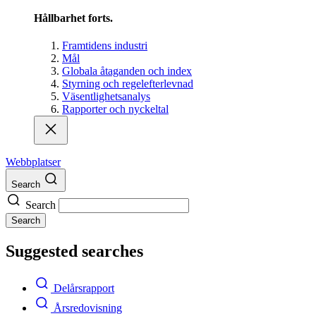
Hållbarhet forts.
Framtidens industri
Mål
Globala åtaganden och index
Styrning och regelefterlevnad
Väsentlighetsanalys
Rapporter och nyckeltal
Webbplatser
Search
Search
Search
Suggested searches
Delårsrapport
Årsredovisning