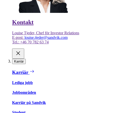
Kontakt
Louise Tjeder, Chef för Investor Relations
E-post:
louise.tjeder@sandvik.com
Tel.: +46 70 782 63 74
Karriär
Karriär
Lediga jobb
Jobbområden
Karriär på Sandvik
Student