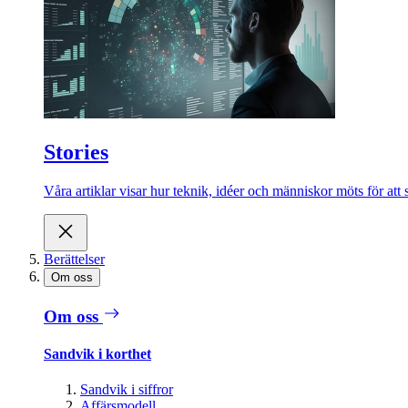
Stories
Våra artiklar visar hur teknik, idéer och människor möts för att 
Berättelser
Om oss
Om oss
Sandvik i korthet
Sandvik i siffror
Affärsmodell