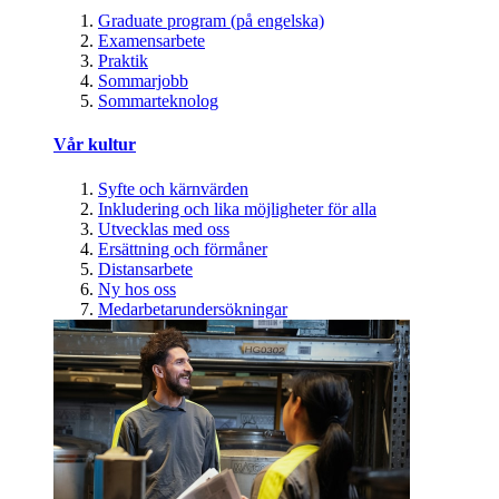
Graduate program (på engelska)
Examensarbete
Praktik
Sommarjobb
Sommarteknolog
Vår kultur
Syfte och kärnvärden
Inkludering och lika möjligheter för alla
Utvecklas med oss
Ersättning och förmåner
Distansarbete
Ny hos oss
Medarbetarundersökningar