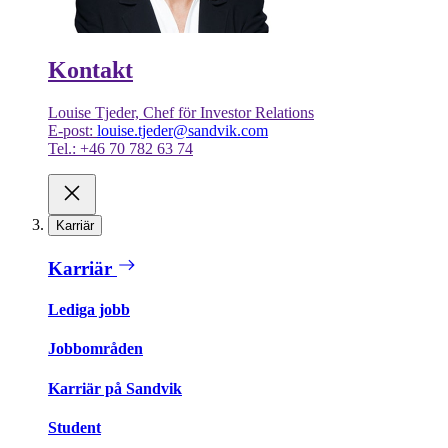
Kontakt
Louise Tjeder, Chef för Investor Relations
E-post:
louise.tjeder@sandvik.com
Tel.: +46 70 782 63 74
Karriär
Karriär
Lediga jobb
Jobbområden
Karriär på Sandvik
Student