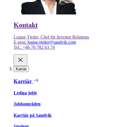
Kontakt
Louise Tjeder, Chef för Investor Relations
E-post:
louise.tjeder@sandvik.com
Tel.: +46 70 782 63 74
Karriär
Karriär
Lediga jobb
Jobbområden
Karriär på Sandvik
Student