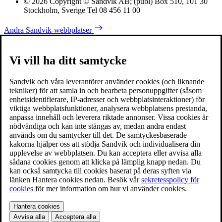
© 2026 Copyright © Sandvik AB; (publ) Box 510, 101 30
Stockholm, Sverige Tel 08 456 11 00
Andra Sandvik-webbplatser
Vi vill ha ditt samtycke
Sandvik och våra leverantörer använder cookies (och liknande
tekniker) för att samla in och bearbeta personuppgifter (såsom
enhetsidentifierare, IP-adresser och webbplatsinteraktioner) för
viktiga webbplatsfunktioner, analysera webbplatsens prestanda,
anpassa innehåll och leverera riktade annonser. Vissa cookies är
nödvändiga och kan inte stängas av, medan andra endast
används om du samtycker till det. De samtyckesbaserade
kakorna hjälper oss att stödja Sandvik och individualisera din
upplevelse av webbplatsen. Du kan acceptera eller avvisa alla
sådana cookies genom att klicka på lämplig knapp nedan. Du
kan också samtycka till cookies baserat på deras syften via
länken Hantera cookies nedan. Besök vår
sekretesspolicy för
cookies
för mer information om hur vi använder cookies.
Hantera cookies
Avvisa alla
Acceptera alla