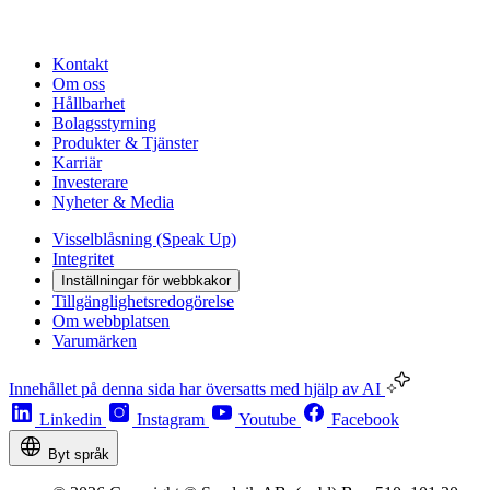
Kontakt
Om oss
Hållbarhet
Bolagsstyrning
Produkter & Tjänster
Karriär
Investerare
Nyheter & Media
Visselblåsning (Speak Up)
Integritet
Inställningar för webbkakor
Tillgänglighetsredogörelse
Om webbplatsen
Varumärken
Innehållet på denna sida har översatts med hjälp av AI
Linkedin
Instagram
Youtube
Facebook
Byt språk