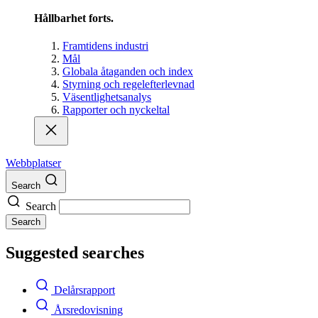
Hållbarhet forts.
Framtidens industri
Mål
Globala åtaganden och index
Styrning och regelefterlevnad
Väsentlighetsanalys
Rapporter och nyckeltal
Webbplatser
Search
Search
Search
Suggested searches
Delårsrapport
Årsredovisning