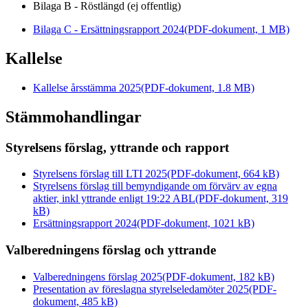
Bilaga B - Röstlängd (ej offentlig)
Bilaga C - Ersättningsrapport 2024
(PDF-dokument, 1 MB)
Kallelse
Kallelse årsstämma 2025
(PDF-dokument, 1.8 MB)
Stämmohandlingar
Styrelsens förslag, yttrande och rapport
Styrelsens förslag till LTI 2025
(PDF-dokument, 664 kB)
Styrelsens förslag till bemyndigande om förvärv av egna
aktier, inkl yttrande enligt 19:22 ABL
(PDF-dokument, 319
kB)
Ersättningsrapport 2024
(PDF-dokument, 1021 kB)
Valberedningens förslag och yttrande
Valberedningens förslag 2025
(PDF-dokument, 182 kB)
Presentation av föreslagna styrelseledamöter 2025
(PDF-
dokument, 485 kB)