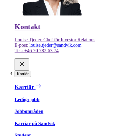
Kontakt
Louise Tjeder, Chef för Investor Relations
E-post:
louise.tjeder@sandvik.com
Tel.: +46 70 782 63 74
Karriär
Karriär
Lediga jobb
Jobbområden
Karriär på Sandvik
Student