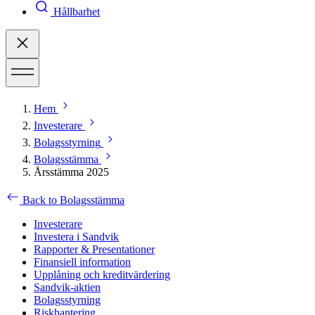
Hållbarhet
Hem
Investerare
Bolagsstyrning
Bolagsstämma
Årsstämma 2025
Back to Bolagsstämma
Investerare
Investera i Sandvik
Rapporter & Presentationer
Finansiell information
Upplåning och kreditvärdering
Sandvik-aktien
Bolagsstyrning
Riskhantering