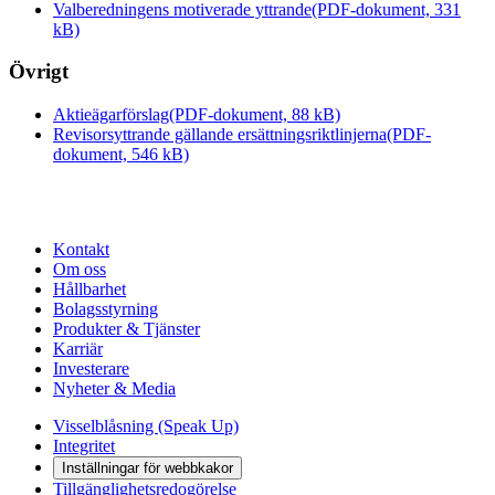
Valberedningens motiverade yttrande
(PDF-dokument, 331
kB)
Övrigt
Aktieägarförslag
(PDF-dokument, 88 kB)
Revisorsyttrande gällande ersättningsriktlinjerna
(PDF-
dokument, 546 kB)
Kontakt
Om oss
Hållbarhet
Bolagsstyrning
Produkter & Tjänster
Karriär
Investerare
Nyheter & Media
Visselblåsning (Speak Up)
Integritet
Inställningar för webbkakor
Tillgänglighetsredogörelse