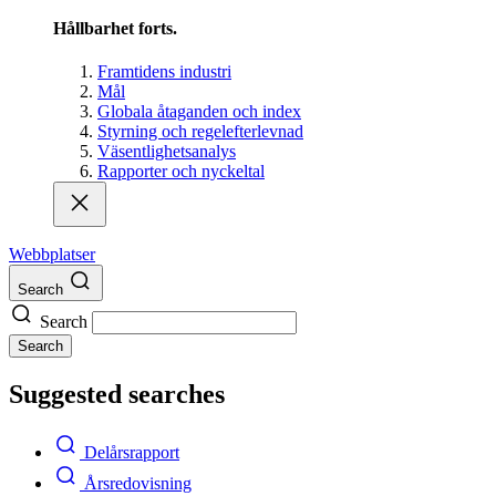
Hållbarhet forts.
Framtidens industri
Mål
Globala åtaganden och index
Styrning och regelefterlevnad
Väsentlighetsanalys
Rapporter och nyckeltal
Webbplatser
Search
Search
Search
Suggested searches
Delårsrapport
Årsredovisning