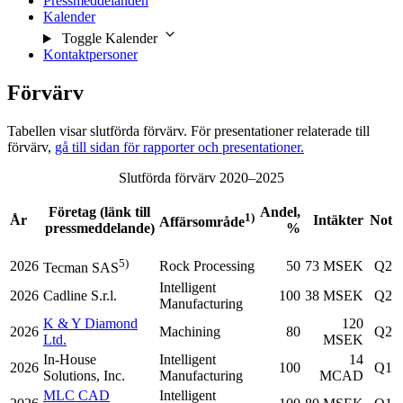
Pressmeddelanden
Kalender
Toggle Kalender
Kontaktpersoner
Förvärv
Tabellen visar slutförda förvärv. För presentationer relaterade till
förvärv,
gå till sidan för rapporter och presentationer.
Slutförda förvärv 2020–2025
Företag (länk till
Andel,
1)
År
Intäkter
Not
Affärsområde
pressmeddelande)
%
5)
2026
Rock Processing
50
73 MSEK
Q2
Tecman SAS
Intelligent
2026
Cadline S.r.l.
100
38 MSEK
Q2
Manufacturing
K & Y Diamond
120
2026
Machining
80
Q2
Ltd.
MSEK
In-House
Intelligent
14
2026
100
Q1
Solutions, Inc.
Manufacturing
MCAD
MLC CAD
Intelligent