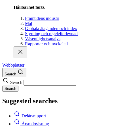
Hållbarhet forts.
Framtidens industri
Mål
Globala åtaganden och index
Styrning och regelefterlevnad
Väsentlighetsanalys
Rapporter och nyckeltal
Webbplatser
Search
Search
Search
Suggested searches
Delårsrapport
Årsredovisning