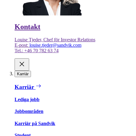
Kontakt
Louise Tjeder, Chef för Investor Relations
E-post:
louise.tjeder@sandvik.com
Tel.: +46 70 782 63 74
Karriär
Karriär
Lediga jobb
Jobbområden
Karriär på Sandvik
Student