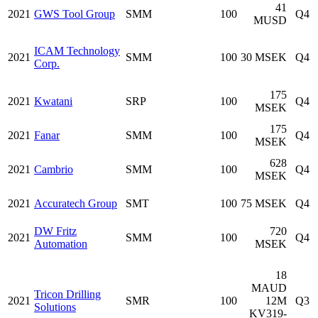
41
2021
GWS Tool Group
SMM
100
Q4
MUSD
ICAM Technology
2021
SMM
100
30 MSEK
Q4
Corp.
175
2021
Kwatani
SRP
100
Q4
MSEK
175
2021
Fanar
SMM
100
Q4
MSEK
628
2021
Cambrio
SMM
100
Q4
MSEK
2021
Accuratech Group
SMT
100
75 MSEK
Q4
DW Fritz
720
2021
SMM
100
Q4
Automation
MSEK
18
MAUD
Tricon Drilling
2021
SMR
100
12M
Q3
Solutions
KV319-