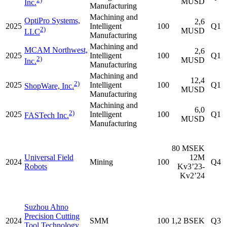
MUSD
Inc.
Manufacturing
Machining and
OptiPro Systems,
2,6
2025
Intelligent
100
Q1
2)
MUSD
LLC
Manufacturing
Machining and
MCAM Northwest,
2,6
2025
Intelligent
100
Q1
2)
MUSD
Inc.
Manufacturing
Machining and
12,4
2)
2025
Intelligent
100
Q1
ShopWare, Inc.
MUSD
Manufacturing
Machining and
6,0
2)
2025
Intelligent
100
Q1
FASTech Inc.
MUSD
Manufacturing
80 MSEK
Universal Field
12M
2024
Mining
100
Q4
Robots
Kv3’23-
Kv2’24
Suzhou Ahno
Precision Cutting
2024
SMM
100
1,2 BSEK
Q3
Tool Technology