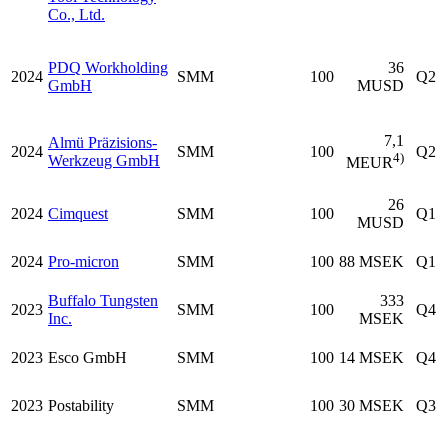
Co., Ltd.
PDQ Workholding
36
2024
SMM
100
Q2
GmbH
MUSD
7,1
Almü Präzisions-
2024
SMM
100
Q2
4)
Werkzeug GmbH
MEUR
26
2024
Cimquest
SMM
100
Q1
MUSD
2024
Pro-micron
SMM
100
88 MSEK
Q1
Buffalo Tungsten
333
2023
SMM
100
Q4
Inc.
MSEK
2023
Esco GmbH
SMM
100
14 MSEK
Q4
2023
Postability
SMM
100
30 MSEK
Q3