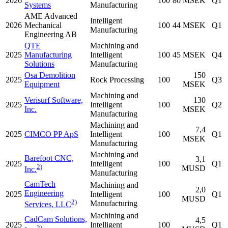
2026
100
80 MSEK
Q1
Systems
Manufacturing
AME Advanced
Intelligent
2026
Mechanical
100
44 MSEK
Q1
Manufacturing
Engineering AB
QTE
Machining and
2025
Manufacturing
Intelligent
100
45 MSEK
Q4
Solutions
Manufacturing
Osa Demolition
150
2025
Rock Processing
100
Q3
Equipment
MSEK
Machining and
Verisurf Software,
130
2025
Intelligent
100
Q2
Inc.
MSEK
Manufacturing
Machining and
7,4
2025
CIMCO PP ApS
Intelligent
100
Q1
MSEK
Manufacturing
Machining and
Barefoot CNC,
3,1
2025
Intelligent
100
Q1
2)
MUSD
Inc.
Manufacturing
CamTech
Machining and
2,0
Engineering
2025
Intelligent
100
Q1
MUSD
2)
Manufacturing
Services, LLC
Machining and
CadCam Solutions,
4,5
2025
Intelligent
100
Q1
2)