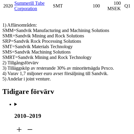
Summerill Tube
100
2020
SMT
100
Q1
Corporation
MSEK
1) Affärsområden:
SMM=Sandvik Manufacturing and Machining Solutions
SMR=Sandvik Mining and Rock Solutions
SRP=Sandvik Rock Processing Solutions
SMT=Sandvik Materials Technology
SMS=Sandvik Machining Solutions
SMRT=Sandvik Mining and Rock Technology
2) Tillgångsförvärv
3) Tilläggsköp av resterande 30% av minoritetsägda Pexco.
4) Varav 1,7 miljoner euro avser försäljning till Sandvik.
5) Andelar i joint venture.
Tidigare förvärv
2010–2019