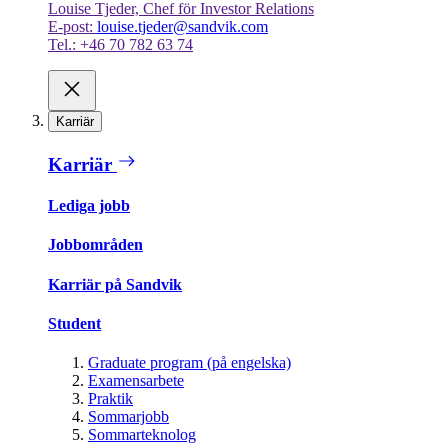
Louise Tjeder, Chef för Investor Relations
E-post:
louise.tjeder@sandvik.com
Tel.: +46 70 782 63 74
Karriär
Karriär
Lediga jobb
Jobbområden
Karriär på Sandvik
Student
Graduate program (på engelska)
Examensarbete
Praktik
Sommarjobb
Sommarteknolog