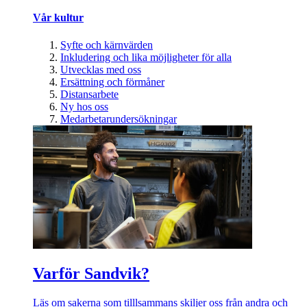
Vår kultur
Syfte och kärnvärden
Inkludering och lika möjligheter för alla
Utvecklas med oss
Ersättning och förmåner
Distansarbete
Ny hos oss
Medarbetarundersökningar
Varför Sandvik?
Läs om sakerna som tilllsammans skiljer oss från andra och