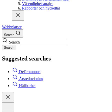
Väsentlighetsanalys
Rapporter och nyckeltal
Webbplatser
Search
Search
Search
Suggested searches
Delårsrapport
Årsredovisning
Hållbarhet