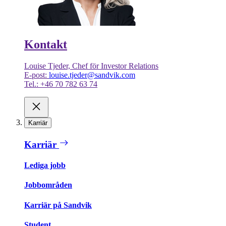
Kontakt
Louise Tjeder, Chef för Investor Relations
E-post:
louise.tjeder@sandvik.com
Tel.: +46 70 782 63 74
Karriär
Karriär
Lediga jobb
Jobbområden
Karriär på Sandvik
Student