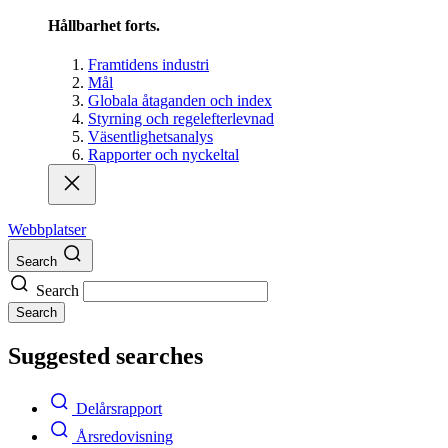
Hållbarhet forts.
Framtidens industri
Mål
Globala åtaganden och index
Styrning och regelefterlevnad
Väsentlighetsanalys
Rapporter och nyckeltal
Webbplatser
Search
Search
Search
Suggested searches
Delårsrapport
Årsredovisning