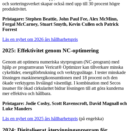
och sorteringsverket skapar också med upp till 30 procent högre
produktivitet.
Pristagare: Stephen Beattie, John Paul Fee, Alex McMinn,
Fergal McCarney, Stuart Smyth, Kevin Cullen och Patrick
Forrest
Läs en nyhet om 2026 års hållbarhetspris
2025: Effektivitet genom NC-optimering
Genom att optimera numeriska styrprogram (NC-program) med
hjälp av programvaran Vericut® Optimizer kan tillverkare minska
cykeltider, energiförbrukning och verktygsslitage. I tester minskade
lösningen maskinenergikonsumtionen med 18 procent och den
ökade verktygens livslängd väsentligt. I kombination med Secos
insatser för ökad cirkularitet bidrar lösningen till att göra kunderna
mer effektiva och hållbara.
Pristagare: Jodie Cosby, Scott Ravenscroft, David Magnall och
Luke Manders
Läs en nyhet om 2025 års hållbarhetspris
(på engelska)
2024: Digitaliserat återvinningsprogram för