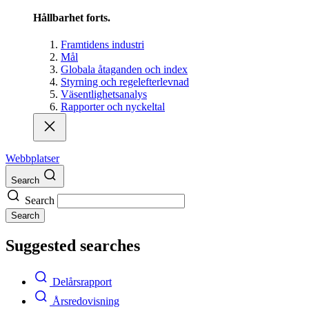
Hållbarhet forts.
Framtidens industri
Mål
Globala åtaganden och index
Styrning och regelefterlevnad
Väsentlighetsanalys
Rapporter och nyckeltal
Webbplatser
Search
Search
Search
Suggested searches
Delårsrapport
Årsredovisning