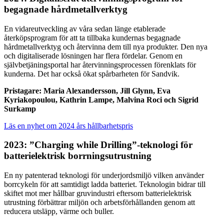
begagnade hårdmetallverktyg
En vidareutveckling av våra sedan länge etablerade
återköpsprogram för att ta tillbaka kundernas begagnade
hårdmetallverktyg och återvinna dem till nya produkter. Den nya
och digitaliserade lösningen har flera fördelar. Genom en
självbetjäningsportal har återvinningsprocessen förenklats för
kunderna. Det har också ökat spårbarheten för Sandvik.
Pristagare: Maria Alexandersson, Jill Glynn, Eva
Kyriakopoulou, Kathrin Lampe, Malvina Roci och Sigrid
Surkamp
Läs en nyhet om 2024 års hållbarhetspris
2023: ”Charging while Drilling”-teknologi för
batterielektrisk borrningsutrustning
En ny patenterad teknologi för underjordsmiljö vilken använder
borrcykeln för att samtidigt ladda batteriet. Teknologin bidrar till
skiftet mot mer hållbar gruvindustri eftersom batterielektrisk
utrustning förbättrar miljön och arbetsförhållanden genom att
reducera utsläpp, värme och buller.