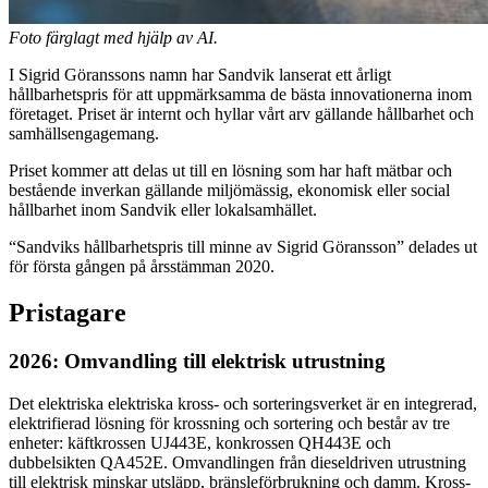
Foto färglagt med hjälp av AI.
I Sigrid Göranssons namn har Sandvik lanserat ett årligt
hållbarhetspris för att uppmärksamma de bästa innovationerna inom
företaget. Priset är internt och hyllar vårt arv gällande hållbarhet och
samhällsengagemang.
Priset kommer att delas ut till en lösning som har haft mätbar och
bestående inverkan gällande miljömässig, ekonomisk eller social
hållbarhet inom Sandvik eller lokalsamhället.
“Sandviks hållbarhetspris till minne av Sigrid Göransson” delades ut
för första gången på årsstämman 2020.
Pristagare
2026: Omvandling till elektrisk utrustning
Det elektriska elektriska kross- och sorteringsverket är en integrerad,
elektrifierad lösning för krossning och sortering och består av tre
enheter: käftkrossen UJ443E, konkrossen QH443E och
dubbelsikten QA452E. Omvandlingen från dieseldriven utrustning
till elektrisk minskar utsläpp, bränsleförbrukning och damm. Kross-