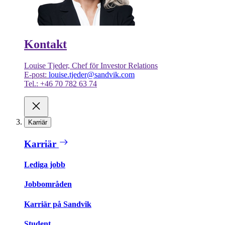
Kontakt
Louise Tjeder, Chef för Investor Relations
E-post:
louise.tjeder@sandvik.com
Tel.: +46 70 782 63 74
Karriär
Karriär
Lediga jobb
Jobbområden
Karriär på Sandvik
Student