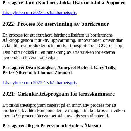
Pristagare
:
Jarno Kuittinen, Jukka Osara och Juha Piipponen
Läs nyheten om 2023 års hållbarhetspris
2022: Process för återvinning av borrkronor
En process för att extrahera hårdmetallstiften ur borrkronans
stålkropp genom induktiv uppvärmning. Innovationen omvandlar
avfall till nya produkter och minskar transporter och CO
-utsläpp.
2
Den bidrar också till en minskning av affärsrisken för externa
beroenden i leverantörskedjan.
Pristagare: Dean Kangleas, Annegret Bicherl, Gary Tully,
Petter Nilsen och Thomas Zimmerl
Läs nyheten om 2022 års hållbarhetspris
2021: Cirkularitetsprogram för krosskammare
Ett cirkularitetsprogram baserat på en innovativ process för att
producera kvalitetskomponenter av mangan till konkrossar i vilken
mer än 90 procent återvunnet stål används som råmaterial.
Pristagare:
Jörgen Petersson och Anders Åkesson