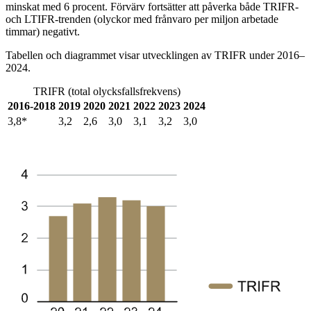
minskat med 6 procent. Förvärv fortsätter att påverka både TRIFR-
och LTIFR-trenden (olyckor med frånvaro per miljon arbetade
timmar) negativt.
Tabellen och diagrammet visar utvecklingen av TRIFR under 2016–
2024.
TRIFR (total olycksfallsfrekvens)
2016-2018
2019
2020
2021
2022
2023
2024
3,8*
3,2
2,6
3,0
3,1
3,2
3,0