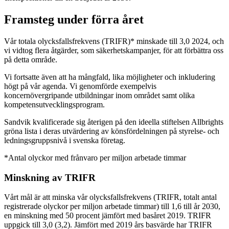
Framsteg under förra året
Vår totala olycksfallsfrekvens (TRIFR)* minskade till 3,0 2024, och
vi vidtog flera åtgärder, som säkerhetskampanjer, för att förbättra oss
på detta område.
Vi fortsatte även att ha mångfald, lika möjligheter och inkludering
högt på vår agenda. Vi genomförde exempelvis
koncernövergripande utbildningar inom området samt olika
kompetensutvecklingsprogram.
Sandvik kvalificerade sig återigen på den ideella stiftelsen Allbrights
gröna lista i deras utvärdering av könsfördelningen på styrelse- och
ledningsgruppsnivå i svenska företag.
*Antal olyckor med frånvaro per miljon arbetade timmar
Minskning av TRIFR
Vårt mål är att minska vår olycksfallsfrekvens (TRIFR, totalt antal
registrerade olyckor per miljon arbetade timmar) till 1,6 till år 2030,
en minskning med 50 procent jämfört med basåret 2019. TRIFR
uppgick till 3,0 (3,2). Jämfört med 2019 års basvärde har TRIFR