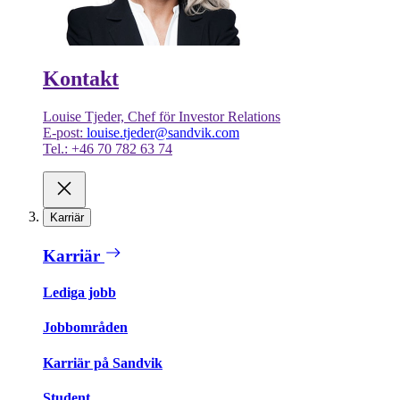
Kontakt
Louise Tjeder, Chef för Investor Relations
E-post:
louise.tjeder@sandvik.com
Tel.: +46 70 782 63 74
Karriär
Karriär
Lediga jobb
Jobbområden
Karriär på Sandvik
Student