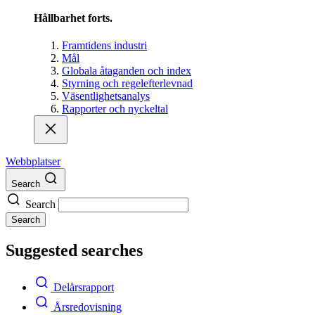
Hållbarhet forts.
Framtidens industri
Mål
Globala åtaganden och index
Styrning och regelefterlevnad
Väsentlighetsanalys
Rapporter och nyckeltal
Webbplatser
Search
Search
Search
Suggested searches
Delårsrapport
Årsredovisning