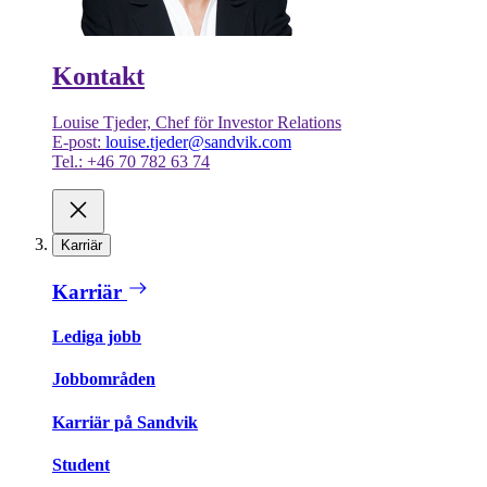
Kontakt
Louise Tjeder, Chef för Investor Relations
E-post:
louise.tjeder@sandvik.com
Tel.: +46 70 782 63 74
Karriär
Karriär
Lediga jobb
Jobbområden
Karriär på Sandvik
Student