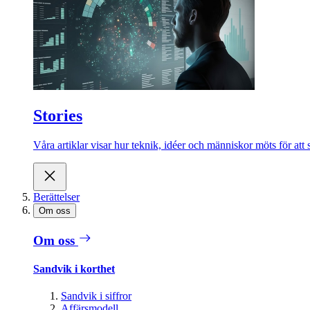
Stories
Våra artiklar visar hur teknik, idéer och människor möts för att 
Berättelser
Om oss
Om oss
Sandvik i korthet
Sandvik i siffror
Affärsmodell