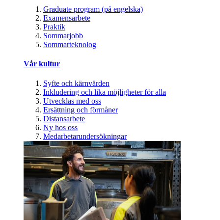
Graduate program (på engelska)
Examensarbete
Praktik
Sommarjobb
Sommarteknolog
Vår kultur
Syfte och kärnvärden
Inkludering och lika möjligheter för alla
Utvecklas med oss
Ersättning och förmåner
Distansarbete
Ny hos oss
Medarbetarundersökningar