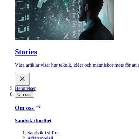
Stories
Våra artiklar visar hur teknik, idéer och människor möts för att 
Berättelser
Om oss
Om oss
Sandvik i korthet
Sandvik i siffror
Affärsmodell