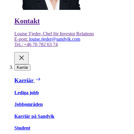
Kontakt
Louise Tjeder, Chef för Investor Relations
E-post:
louise.tjeder@sandvik.com
Tel.: +46 70 782 63 74
Karriär
Karriär
Lediga jobb
Jobbområden
Karriär på Sandvik
Student