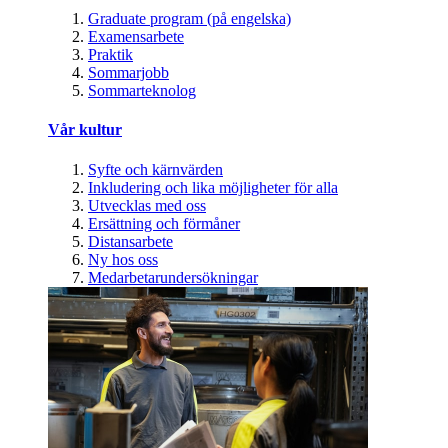
Graduate program (på engelska)
Examensarbete
Praktik
Sommarjobb
Sommarteknolog
Vår kultur
Syfte och kärnvärden
Inkludering och lika möjligheter för alla
Utvecklas med oss
Ersättning och förmåner
Distansarbete
Ny hos oss
Medarbetarundersökningar