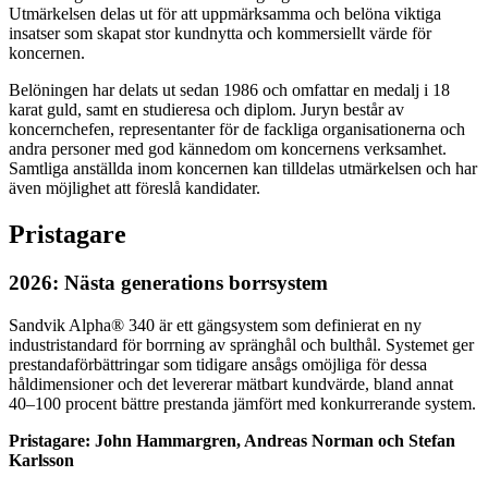
Utmärkelsen delas ut för att uppmärksamma och belöna viktiga
insatser som skapat stor kundnytta och kommersiellt värde för
koncernen.
Belöningen har delats ut sedan 1986 och omfattar en medalj i 18
karat guld, samt en studieresa och diplom. Juryn består av
koncernchefen, representanter för de fackliga organisationerna och
andra personer med god kännedom om koncernens verksamhet.
Samtliga anställda inom koncernen kan tilldelas utmärkelsen och har
även möjlighet att föreslå kandidater.
Pristagare
2026: Nästa generations borrsystem
Sandvik Alpha® 340 är ett gängsystem som definierat en ny
industristandard för borrning av spränghål och bulthål. Systemet ger
prestandaförbättringar som tidigare ansågs omöjliga för dessa
håldimensioner och det levererar mätbart kundvärde, bland annat
40–100 procent bättre prestanda jämfört med konkurrerande system.
Pristagare: John Hammargren, Andreas Norman och Stefan
Karlsson