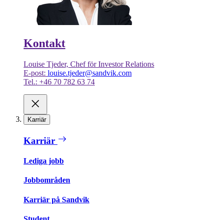
Kontakt
Louise Tjeder, Chef för Investor Relations
E-post:
louise.tjeder@sandvik.com
Tel.: +46 70 782 63 74
Karriär
Karriär
Lediga jobb
Jobbområden
Karriär på Sandvik
Student