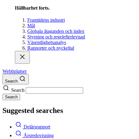
Hållbarhet forts.
Framtidens industri
Mål
Globala åtaganden och index
Styrning och regelefterlevnad
Väsentlighetsanalys
Rapporter och nyckeltal
Webbplatser
Search
Search
Search
Suggested searches
Delårsrapport
Årsredovisning