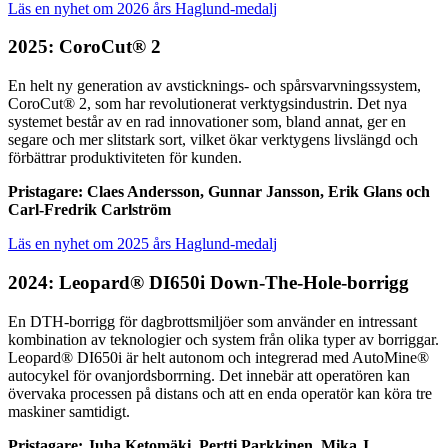
Läs en nyhet om 2026 års Haglund-medalj
2025: CoroCut® 2
En helt ny generation av avsticknings- och spårsvarvningssystem,
CoroCut® 2, som har revolutionerat verktygsindustrin. Det nya
systemet består av en rad innovationer som, bland annat, ger en
segare och mer slitstark sort, vilket ökar verktygens livslängd och
förbättrar produktiviteten för kunden.
Pristagare: Claes Andersson, Gunnar Jansson, Erik Glans och
Carl-Fredrik Carlström
Läs en nyhet om 2025 års Haglund-medalj
2024: Leopard® DI650i Down-The-Hole-borrigg
En DTH-borrigg för dagbrottsmiljöer som använder en intressant
kombination av teknologier och system från olika typer av borriggar.
Leopard® DI650i är helt autonom och integrerad med AutoMine®
autocykel för ovanjordsborrning. Det innebär att operatören kan
övervaka processen på distans och att en enda operatör kan köra tre
maskiner samtidigt.
Pristagare: Juha Ketomäki, Pertti Parkkinen, Mika J.