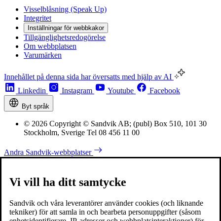
Visselblåsning (Speak Up)
Integritet
Inställningar för webbkakor
Tillgänglighetsredogörelse
Om webbplatsen
Varumärken
Innehållet på denna sida har översatts med hjälp av AI
Linkedin
Instagram
Youtube
Facebook
Byt språk
© 2026 Copyright © Sandvik AB; (publ) Box 510, 101 30
Stockholm, Sverige Tel 08 456 11 00
Andra Sandvik-webbplatser
Vi vill ha ditt samtycke
Sandvik och våra leverantörer använder cookies (och liknande
tekniker) för att samla in och bearbeta personuppgifter (såsom
enhetsidentifierare, IP-adresser och webbplatsinteraktioner) för