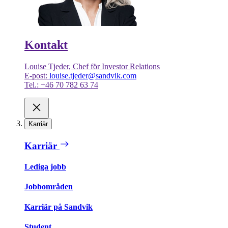
Kontakt
Louise Tjeder, Chef för Investor Relations
E-post:
louise.tjeder@sandvik.com
Tel.: +46 70 782 63 74
Karriär
Karriär
Lediga jobb
Jobbområden
Karriär på Sandvik
Student