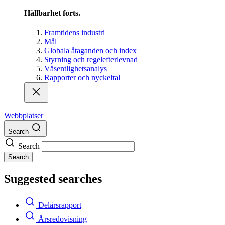
Hållbarhet forts.
Framtidens industri
Mål
Globala åtaganden och index
Styrning och regelefterlevnad
Väsentlighetsanalys
Rapporter och nyckeltal
Webbplatser
Search
Search
Search
Suggested searches
Delårsrapport
Årsredovisning