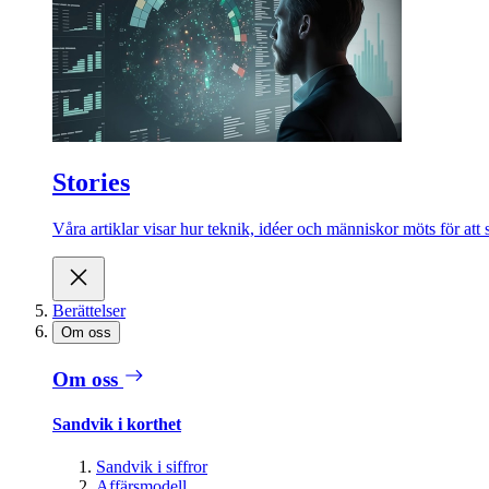
Stories
Våra artiklar visar hur teknik, idéer och människor möts för att 
Berättelser
Om oss
Om oss
Sandvik i korthet
Sandvik i siffror
Affärsmodell