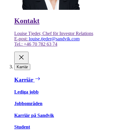
Kontakt
Louise Tjeder, Chef för Investor Relations
E-post:
louise.tjeder@sandvik.com
Tel.: +46 70 782 63 74
Karriär
Karriär
Lediga jobb
Jobbområden
Karriär på Sandvik
Student