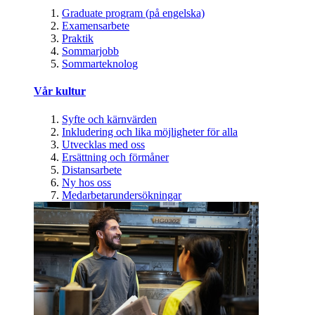
Graduate program (på engelska)
Examensarbete
Praktik
Sommarjobb
Sommarteknolog
Vår kultur
Syfte och kärnvärden
Inkludering och lika möjligheter för alla
Utvecklas med oss
Ersättning och förmåner
Distansarbete
Ny hos oss
Medarbetarundersökningar