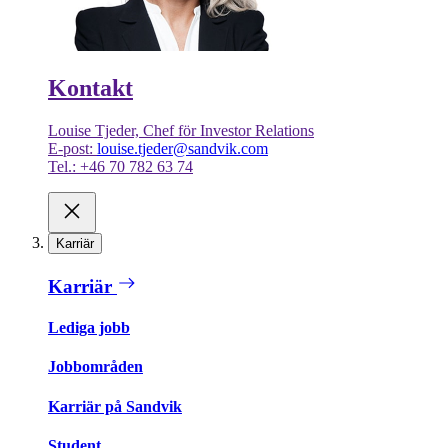
Kontakt
Louise Tjeder, Chef för Investor Relations
E-post:
louise.tjeder@sandvik.com
Tel.: +46 70 782 63 74
Karriär
Karriär
Lediga jobb
Jobbområden
Karriär på Sandvik
Student