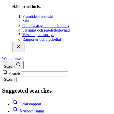
Hållbarhet forts.
Framtidens industri
Mål
Globala åtaganden och index
Styrning och regelefterlevnad
Väsentlighetsanalys
Rapporter och nyckeltal
Webbplatser
Search
Search
Search
Suggested searches
Delårsrapport
Årsredovisning