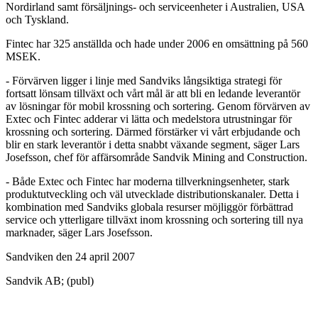
Nordirland samt försäljnings- och serviceenheter i Australien, USA
och Tyskland.
Fintec har 325 anställda och hade under 2006 en omsättning på 560
MSEK.
- Förvärven ligger i linje med Sandviks långsiktiga strategi för
fortsatt lönsam tillväxt och vårt mål är att bli en ledande leverantör
av lösningar för mobil krossning och sortering. Genom förvärven av
Extec och Fintec adderar vi lätta och medelstora utrustningar för
krossning och sortering. Därmed förstärker vi vårt erbjudande och
blir en stark leverantör i detta snabbt växande segment, säger Lars
Josefsson, chef för affärsområde Sandvik Mining and Construction.
- Både Extec och Fintec har moderna tillverkningsenheter, stark
produktutveckling och väl utvecklade distributionskanaler. Detta i
kombination med Sandviks globala resurser möjliggör förbättrad
service och ytterligare tillväxt inom krossning och sortering till nya
marknader, säger Lars Josefsson.
Sandviken den 24 april 2007
Sandvik AB; (publ)