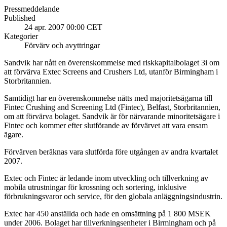
Pressmeddelande
Published
24 apr. 2007 00:00 CET
Kategorier
Förvärv och avyttringar
Sandvik har nått en överenskommelse med riskkapitalbolaget 3i om
att förvärva Extec Screens and Crushers Ltd, utanför Birmingham i
Storbritannien.
Samtidigt har en överenskommelse nåtts med majoritetsägarna till
Fintec Crushing and Screening Ltd
(Fintec), Belfast, Storbritannien,
om att förvärva bolaget. Sandvik är för närvarande minoritetsägare i
Fintec och kommer efter slutförande av förvärvet att vara ensam
ägare.
Förvärven beräknas vara slutförda före utgången av andra kvartalet
2007.
Extec och Fintec är ledande inom utveckling och tillverkning av
mobila utrustningar för krossning och sortering, inklusive
förbrukningsvaror och service, för den globala anläggningsindustrin.
Extec har 450 anställda och hade en omsättning på 1 800 MSEK
under 2006. Bolaget har tillverkningsenheter i Birmingham och på