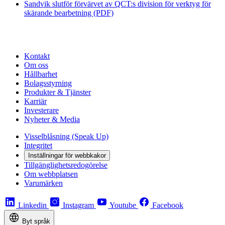
Sandvik slutför förvärvet av QCT:s division för verktyg för
skärande bearbetning (PDF)
Kontakt
Om oss
Hållbarhet
Bolagsstyrning
Produkter & Tjänster
Karriär
Investerare
Nyheter & Media
Visselblåsning (Speak Up)
Integritet
Inställningar för webbkakor
Tillgänglighetsredogörelse
Om webbplatsen
Varumärken
Linkedin
Instagram
Youtube
Facebook
Byt språk