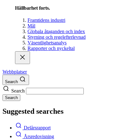
Hållbarhet forts.
Framtidens industri
Mål
Globala åtaganden och index
Styrning och regelefterlevnad
Väsentlighetsanalys
Rapporter och nyckeltal
Webbplatser
Search
Search
Search
Suggested searches
Delårsrapport
Årsredovisning