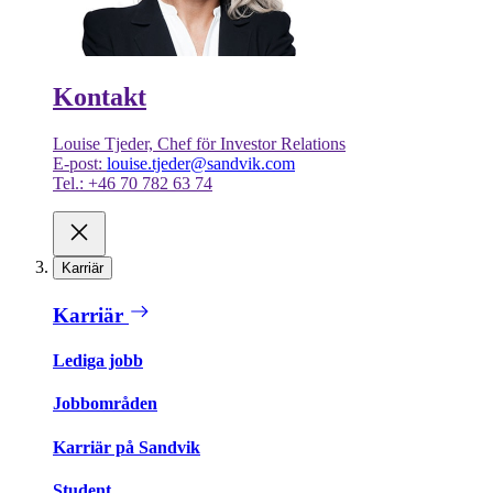
Kontakt
Louise Tjeder, Chef för Investor Relations
E-post:
louise.tjeder@sandvik.com
Tel.: +46 70 782 63 74
Karriär
Karriär
Lediga jobb
Jobbområden
Karriär på Sandvik
Student