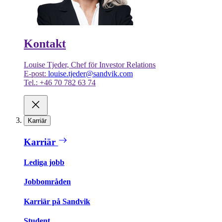
Kontakt
Louise Tjeder, Chef för Investor Relations
E-post:
louise.tjeder@sandvik.com
Tel.: +46 70 782 63 74
Karriär
Karriär
Lediga jobb
Jobbområden
Karriär på Sandvik
Student