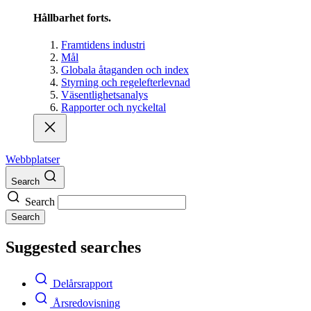
Hållbarhet forts.
Framtidens industri
Mål
Globala åtaganden och index
Styrning och regelefterlevnad
Väsentlighetsanalys
Rapporter och nyckeltal
Webbplatser
Search
Search
Search
Suggested searches
Delårsrapport
Årsredovisning