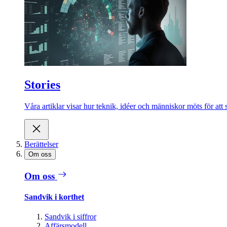
Stories
Våra artiklar visar hur teknik, idéer och människor möts för att 
Berättelser
Om oss
Om oss
Sandvik i korthet
Sandvik i siffror
Affärsmodell