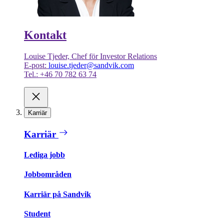
Kontakt
Louise Tjeder, Chef för Investor Relations
E-post:
louise.tjeder@sandvik.com
Tel.: +46 70 782 63 74
Karriär
Karriär
Lediga jobb
Jobbområden
Karriär på Sandvik
Student