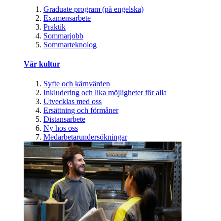
Graduate program (på engelska)
Examensarbete
Praktik
Sommarjobb
Sommarteknolog
Vår kultur
Syfte och kärnvärden
Inkludering och lika möjligheter för alla
Utvecklas med oss
Ersättning och förmåner
Distansarbete
Ny hos oss
Medarbetarundersökningar