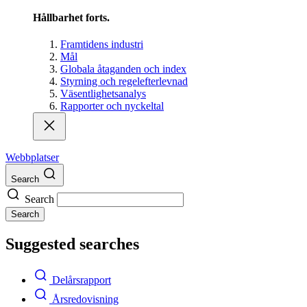
Hållbarhet forts.
Framtidens industri
Mål
Globala åtaganden och index
Styrning och regelefterlevnad
Väsentlighetsanalys
Rapporter och nyckeltal
Webbplatser
Search
Search
Search
Suggested searches
Delårsrapport
Årsredovisning