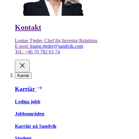
Kontakt
Louise Tjeder, Chef för Investor Relations
E-post:
louise.tjeder@sandvik.com
Tel.: +46 70 782 63 74
Karriär
Karriär
Lediga jobb
Jobbområden
Karriär på Sandvik
Student