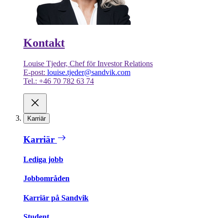
Kontakt
Louise Tjeder, Chef för Investor Relations
E-post:
louise.tjeder@sandvik.com
Tel.: +46 70 782 63 74
Karriär
Karriär
Lediga jobb
Jobbområden
Karriär på Sandvik
Student