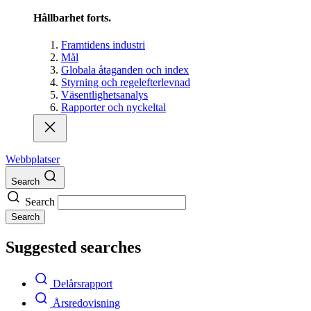
Hållbarhet forts.
Framtidens industri
Mål
Globala åtaganden och index
Styrning och regelefterlevnad
Väsentlighetsanalys
Rapporter och nyckeltal
Webbplatser
Search
Search
Search
Suggested searches
Delårsrapport
Årsredovisning