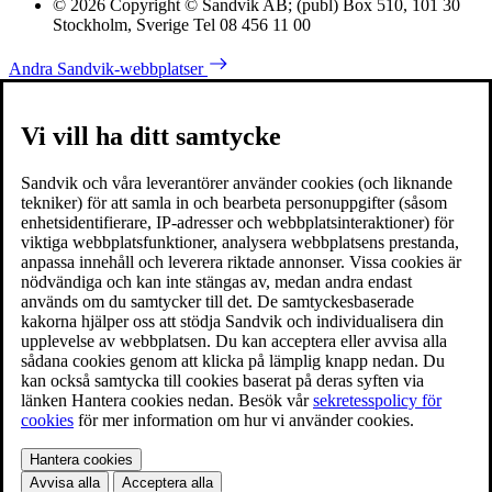
© 2026 Copyright © Sandvik AB; (publ) Box 510, 101 30
Stockholm, Sverige Tel 08 456 11 00
Andra Sandvik-webbplatser
Vi vill ha ditt samtycke
Sandvik och våra leverantörer använder cookies (och liknande
tekniker) för att samla in och bearbeta personuppgifter (såsom
enhetsidentifierare, IP-adresser och webbplatsinteraktioner) för
viktiga webbplatsfunktioner, analysera webbplatsens prestanda,
anpassa innehåll och leverera riktade annonser. Vissa cookies är
nödvändiga och kan inte stängas av, medan andra endast
används om du samtycker till det. De samtyckesbaserade
kakorna hjälper oss att stödja Sandvik och individualisera din
upplevelse av webbplatsen. Du kan acceptera eller avvisa alla
sådana cookies genom att klicka på lämplig knapp nedan. Du
kan också samtycka till cookies baserat på deras syften via
länken Hantera cookies nedan. Besök vår
sekretesspolicy för
cookies
för mer information om hur vi använder cookies.
Hantera cookies
Avvisa alla
Acceptera alla