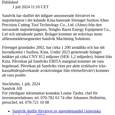
Published
1 juli 2024 11:16 CET
Sandvik har slutfört det tidigare annonserade förvärvet en
majoritetspost i det ledande Kina-baserade företaget Suzhou Ahno
Precision Cutting Tool Technology Co., Ltd. (Ahno) från den
nuvarande majoritetsägaren, Ningbo Baosi Energy Equipment Co.,
Ltd och närstående parter. Bolaget kommer att redovisas inom
affärsområdessegmentet Sandvik Machining Solutions.
Företaget grundades 2002, har cirka 1 200 anställda och har sitt
huvudkontor i Suzhou, Kina. Under 2023 genererade bolaget
intäkter på cirka CNY 812 miljoner (SEK 1,2 miljarder), främst från
Kina. Påverkan på Sandviks EBITA-marginal kommer att vara
begränsad. Påverkan på Sandviks vinst per aktie (exklusive icke-
kassaflödespåverkande avskrivningar från rörelseförvärv) kommer
att vara positiv.
Stockholm, 1 juli, 2024
Sandvik AB
För ytterligare information kontakta Louise Tjeder, chef för
investerarrelationer, tel. 070-782 63 74 eller Johannes Hellström,
presschef, tel. 070-721 10 08
Sandvik slutför förvärvet av majoritetsandel i kinesiska