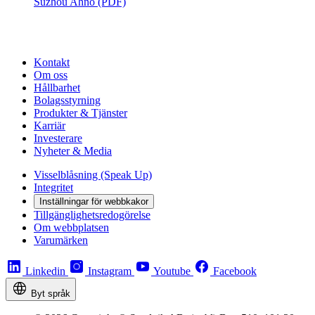
Suzhou Ahno (PDF)
Kontakt
Om oss
Hållbarhet
Bolagsstyrning
Produkter & Tjänster
Karriär
Investerare
Nyheter & Media
Visselblåsning (Speak Up)
Integritet
Inställningar för webbkakor
Tillgänglighetsredogörelse
Om webbplatsen
Varumärken
Linkedin
Instagram
Youtube
Facebook
Byt språk