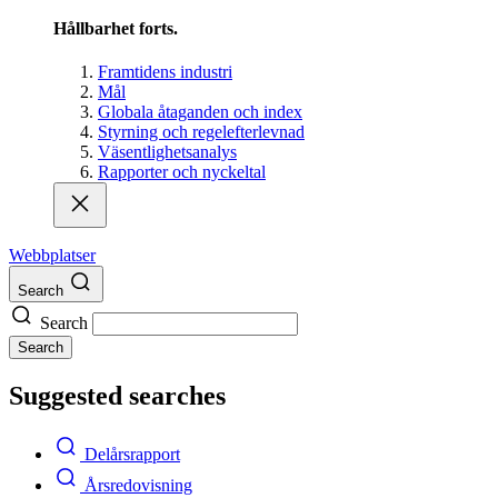
Hållbarhet forts.
Framtidens industri
Mål
Globala åtaganden och index
Styrning och regelefterlevnad
Väsentlighetsanalys
Rapporter och nyckeltal
Webbplatser
Search
Search
Search
Suggested searches
Delårsrapport
Årsredovisning