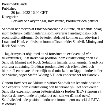
Pressmeddelande
Published
20 juni 2022 16:00 CET
Kategorier
Förvärv och avyttringar, Investerare, Produkter och tjänster
Sandvik har förvärvat Finland-baserade Akkurate, ett ledande bolag
inom holistisk batterihantering som levererar fjärrdiagnostik- och
prognostikplattformar för batterier. Bolaget kommer att redovisas i
Load and Haul, en division inom affärsområdet Sandvik Mining and
Rock Solutions.
– Jag är mycket nöjd med att vi fortsätter att exekvera på vår
tillväxtstrategi. Att stärka vår position inom elektrifiering är en av
Sandvik Mining and Rock Solutions främsta prioriteringar. Sandviks
eldrivna utrustning förbättrar produktivitet och effektivitet, och
bidrar till en renare arbetsmiljö med minskade utsläpp, mindre buller
och värme, säger Stefan Widing VD och koncernchef för Sandvik.
Genom förvärvet av Akkurate stärker Sandvik sin ledande position
och expertis inom elektrifiering och batterianalys. Det accelererar
Sandviks expansion inom batterielektriska fordon (BEV) genom att
bredda det nuvarande erbjudandet och stärker därmed också
Sandviks ledande position i industrin inom internt utvecklad BEV-
teknologi.