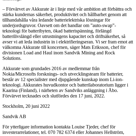
– Förvärvet av Akkurate är i linje med vår ambition att förbättra och
stärka kundernas säkerhet, produktivitet och hållbarhet genom att
tillhandahålla våra ledande batterielektriska lösningar för
underjordsgruvor. Oavsett om det handlar om ”auto-swap”-
teknologi för batteribyten, ökad batterispänning, förlängd
batterilivslängd eller utrustningens kapacitet och driftsäkerhet, så
avser vi att leda industrin in i elektrifieringseran. Vi ser fram emot att
välkomna Akkurate till koncernen, säger Mats Eriksson, chef för
divisionen Load and Haul inom Sandvik Mining and Rock
Solutions.
Akkurate som grundades 2016 av medlemmar från
Nokia/Microsofts forsknings- och utvecklingsteam för batterier,
består av 12 specialister med djupgående kunskap inom Li-ion-
teknologi. Akkurates huvudkontor och batterilaboratorium ligger i
Kaarina (Finland), i närheten av Sandviks anläggning i Åbo.
Förvärvet tecknades och slutfördes den 17 juni, 2022.
Stockholm, 20 juni 2022
Sandvik AB
För ytterligare information kontakta Louise Tjeder, chef för
investerarrelationer, tel. 070 782 6374 eller Johannes Hellström,