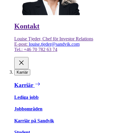
Kontakt
Louise Tjeder, Chef för Investor Relations
E-post:
louise.tjeder@sandvik.com
Tel.: +46 70 782 63 74
Karriär
Karriär
Lediga jobb
Jobbområden
Karriär på Sandvik
Student