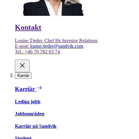
Kontakt
Louise Tjeder, Chef för Investor Relations
E-post:
louise.tjeder@sandvik.com
Tel.: +46 70 782 63 74
Karriär
Karriär
Lediga jobb
Jobbområden
Karriär på Sandvik
Student