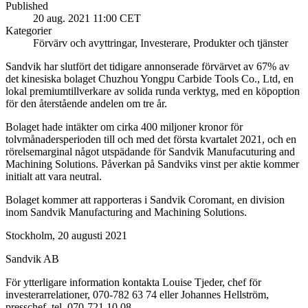
Published
20 aug. 2021 11:00 CET
Kategorier
Förvärv och avyttringar, Investerare, Produkter och tjänster
Sandvik har slutfört det tidigare annonserade förvärvet av 67% av
det kinesiska bolaget Chuzhou Yongpu Carbide Tools Co., Ltd, en
lokal premiumtillverkare av solida runda verktyg, med en köpoption
för den återstående andelen om tre år.
Bolaget hade intäkter om cirka 400 miljoner kronor för
tolvmånadersperioden till och med det första kvartalet 2021, och en
rörelsemarginal något utspädande för Sandvik Manufacuturing and
Machining Solutions. Påverkan på Sandviks vinst per aktie kommer
initialt att vara neutral.
Bolaget kommer att rapporteras i Sandvik Coromant, en division
inom Sandvik Manufacturing and Machining Solutions.
Stockholm, 20 augusti 2021
Sandvik AB
För ytterligare information kontakta Louise Tjeder, chef för
investerarrelationer, 070-782 63 74 eller Johannes Hellström,
presschef, tel. 070-721 10 08