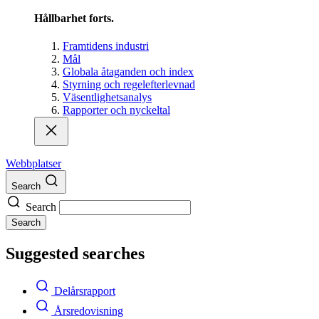
Hållbarhet forts.
Framtidens industri
Mål
Globala åtaganden och index
Styrning och regelefterlevnad
Väsentlighetsanalys
Rapporter och nyckeltal
Webbplatser
Search
Search
Search
Suggested searches
Delårsrapport
Årsredovisning