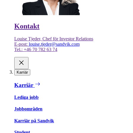
Kontakt
Louise Tjeder, Chef för Investor Relations
E-post:
louise.tjeder@sandvik.com
Tel.: +46 70 782 63 74
Karriär
Karriär
Lediga jobb
Jobbområden
Karriär på Sandvik
Student