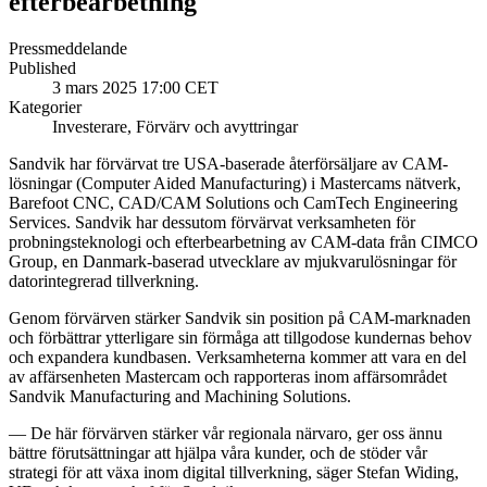
efterbearbetning
Pressmeddelande
Published
3 mars 2025 17:00 CET
Kategorier
Investerare, Förvärv och avyttringar
Sandvik har förvärvat tre USA-baserade återförsäljare av CAM-
lösningar (Computer Aided Manufacturing) i Mastercams nätverk,
Barefoot CNC, CAD/CAM Solutions och CamTech Engineering
Services. Sandvik har dessutom förvärvat
verksamheten
för
prob
n
ing
s
teknologi och efterbearbetning av CAM-data
från
CIMCO
Group, en Danmark-baserad utvecklare av mjukvarulösningar för
datorintegrerad tillverkning.
Genom förvärven stärker Sandvik sin position på CAM-marknaden
och förbättrar ytterligare sin förmåga att tillgodose kundernas behov
och expandera kundbasen. Verksamheterna kommer att vara en del
av affärsenheten Mastercam och rapporteras inom affärsområdet
Sandvik Manufacturing and Machining Solutions.
—
De här förvärven stärker vår regionala närvaro, ger oss ännu
bättre förutsättningar att hjälpa våra kunder, och de stöder vår
strategi för att växa inom digital tillverkning
, säger Stefan Widing,