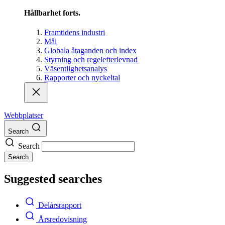
Hållbarhet forts.
Framtidens industri
Mål
Globala åtaganden och index
Styrning och regelefterlevnad
Väsentlighetsanalys
Rapporter och nyckeltal
Webbplatser
Search
Search
Search
Suggested searches
Delårsrapport
Årsredovisning