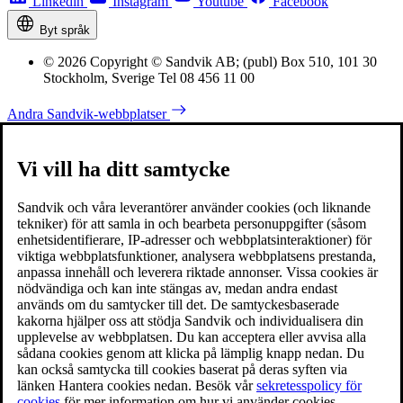
Linkedin
Instagram
Youtube
Facebook
Byt språk
© 2026 Copyright © Sandvik AB; (publ) Box 510, 101 30
Stockholm, Sverige Tel 08 456 11 00
Andra Sandvik-webbplatser
Vi vill ha ditt samtycke
Sandvik och våra leverantörer använder cookies (och liknande
tekniker) för att samla in och bearbeta personuppgifter (såsom
enhetsidentifierare, IP-adresser och webbplatsinteraktioner) för
viktiga webbplatsfunktioner, analysera webbplatsens prestanda,
anpassa innehåll och leverera riktade annonser. Vissa cookies är
nödvändiga och kan inte stängas av, medan andra endast
används om du samtycker till det. De samtyckesbaserade
kakorna hjälper oss att stödja Sandvik och individualisera din
upplevelse av webbplatsen. Du kan acceptera eller avvisa alla
sådana cookies genom att klicka på lämplig knapp nedan. Du
kan också samtycka till cookies baserat på deras syften via
länken Hantera cookies nedan. Besök vår
sekretesspolicy för
cookies
för mer information om hur vi använder cookies.