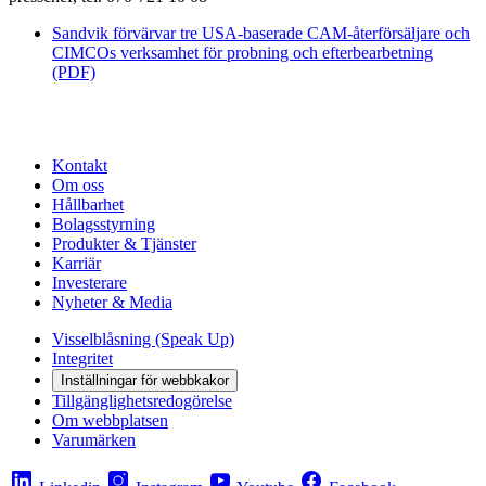
Sandvik förvärvar tre USA-baserade CAM-återförsäljare och
CIMCOs verksamhet för probning och efterbearbetning
(PDF)
Kontakt
Om oss
Hållbarhet
Bolagsstyrning
Produkter & Tjänster
Karriär
Investerare
Nyheter & Media
Visselblåsning (Speak Up)
Integritet
Inställningar för webbkakor
Tillgänglighetsredogörelse
Om webbplatsen
Varumärken