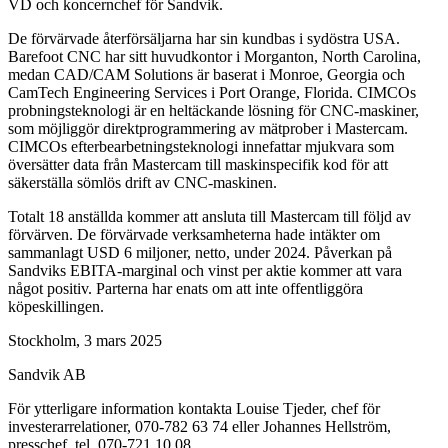
VD och koncernchef för Sandvik.
De förvärvade återförsäljarna har sin kundbas i sydöstra USA.
Barefoot CNC har sitt huvudkontor i Morganton, North Carolina,
medan CAD/CAM Solutions är baserat i Monroe, Georgia och
CamTech Engineering Services i Port Orange, Florida. CIMCOs
probningsteknologi är en heltäckande lösning för CNC-maskiner,
som möjliggör direktprogrammering av mätprober i Mastercam.
CIMCOs efterbearbetningsteknologi innefattar mjukvara som
översätter data från Mastercam till maskinspecifik kod för att
säkerställa sömlös drift av CNC-maskinen.
Totalt 18 anställda kommer att ansluta till Mastercam till följd av
förvärven. De förvärvade verksamheterna hade intäkter om
sammanlagt USD 6 miljoner, netto, under 2024. Påverkan på
Sandviks EBITA-marginal och vinst per aktie kommer att vara
något positiv. Parterna har enats om att inte offentliggöra
köpeskillingen.
Stockholm, 3 mars 2025
Sandvik AB
För ytterligare information kontakta Louise Tjeder, chef för
investerarrelationer, 070-782 63 74 eller Johannes Hellström,
presschef, tel. 070-721 10 08