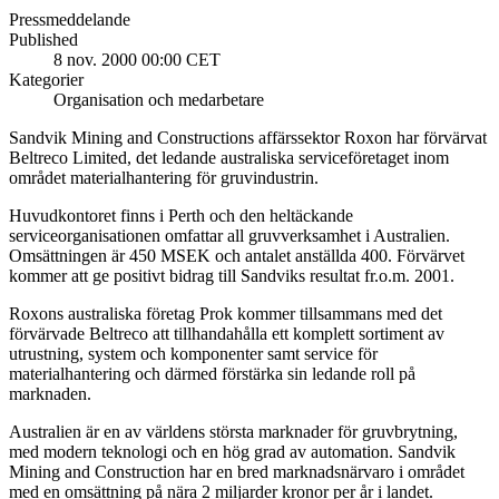
Pressmeddelande
Published
8 nov. 2000 00:00 CET
Kategorier
Organisation och medarbetare
Sandvik Mining and Constructions affärssektor Roxon har förvärvat
Beltreco Limited, det ledande australiska serviceföretaget inom
området materialhantering för gruvindustrin.
Huvudkontoret finns i Perth och den heltäckande
serviceorganisationen omfattar all gruvverksamhet i Australien.
Omsättningen är 450 MSEK och antalet anställda 400. Förvärvet
kommer att ge positivt bidrag till Sandviks resultat fr.o.m. 2001.
Roxons australiska företag Prok kommer tillsammans med det
förvärvade Beltreco att tillhandahålla ett komplett sortiment av
utrustning, system och komponenter samt service för
materialhantering och därmed förstärka sin ledande roll på
marknaden.
Australien är en av världens största marknader för gruvbrytning,
med modern teknologi och en hög grad av automation. Sandvik
Mining and Construction har en bred marknadsnärvaro i området
med en omsättning på nära 2 miljarder kronor per år i landet.