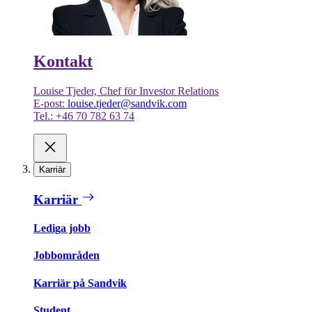
Kontakt
Louise Tjeder, Chef för Investor Relations
E-post:
louise.tjeder@sandvik.com
Tel.: +46 70 782 63 74
Karriär
Karriär
Lediga jobb
Jobbområden
Karriär på Sandvik
Student