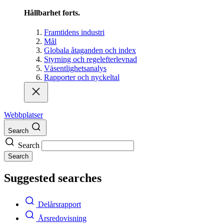
Hållbarhet forts.
Framtidens industri
Mål
Globala åtaganden och index
Styrning och regelefterlevnad
Väsentlighetsanalys
Rapporter och nyckeltal
Webbplatser
Search
Search
Search
Suggested searches
Delårsrapport
Årsredovisning