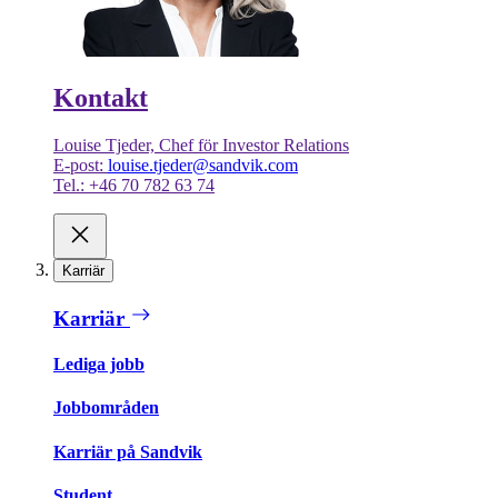
Kontakt
Louise Tjeder, Chef för Investor Relations
E-post:
louise.tjeder@sandvik.com
Tel.: +46 70 782 63 74
Karriär
Karriär
Lediga jobb
Jobbområden
Karriär på Sandvik
Student