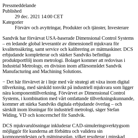
Pressmeddelande
Published
29 dec. 2021 14:00 CET
Kategorier
Förvärv och avyttringar, Produkter och tjänster, Investerare
Sandvik har förvärvat USA-baserade Dimensional Control Systems
– en ledande global leverantör av dimensionell mjukvara för
kvalitetssäkring, samt service och kalibrering av mätmaskiner. DCS
erbjudande kompletterar och stärker Sandviks befintliga
produktportfölj inom metrologi. Bolaget kommer att redovisas i
Industrial Metrology, en division inom affärsområdet Sandvik
Manufacturing and Machining Solutions.
− Det här förvärvet är i linje med vår strategi att växa inom digital
tillverkning, med särskild tonvikt på industriell mjukvara som ligger
nära komponenttillverkning. Förvärvet av Dimensional Control
Systems, i kombination med vårt omfattande tillverkningskunnande,
kommer att stärka Sandviks digitala erbjudande överlag – och
särskilt inom lösningar för industriell metrologi, säger Stefan
Widing, VD och koncernchef för Sandvik.
DCS mjukvarulösningar inkluderar CAD-simuleringsverktygsom
möjliggör för kunderna att förbättra och validera sin
komponentdesign och mätningsplan, vilket resulterar i minskad