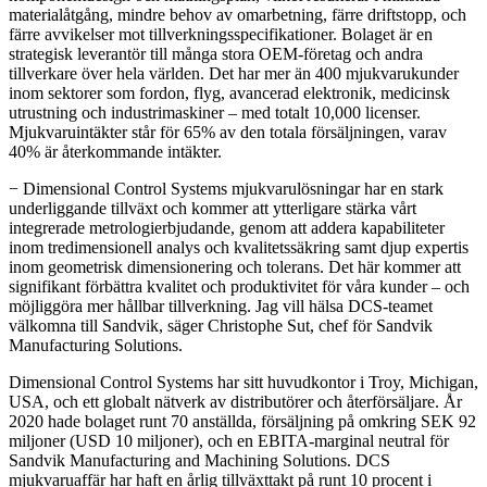
materialåtgång, mindre behov av omarbetning, färre driftstopp, och
färre avvikelser mot tillverkningsspecifikationer. Bolaget är en
strategisk leverantör till många stora OEM-företag och andra
tillverkare över hela världen. Det har mer än 400 mjukvarukunder
inom sektorer som fordon, flyg, avancerad elektronik, medicinsk
utrustning och industrimaskiner – med totalt 10,000 licenser.
Mjukvaruintäkter står för 65% av den totala försäljningen, varav
40% är återkommande intäkter. ­
− Dimensional Control Systems mjukvarulösningar har en stark
underliggande tillväxt och kommer att ytterligare stärka vårt
integrerade metrologierbjudande, genom att addera kapabiliteter
inom tredimensionell analys och kvalitetssäkring samt djup expertis
inom geometrisk dimensionering och tolerans. Det här kommer att
signifikant förbättra kvalitet och produktivitet för våra kunder – och
möjliggöra mer hållbar tillverkning. Jag vill hälsa DCS-teamet
välkomna till Sandvik, säger Christophe Sut, chef för Sandvik
Manufacturing Solutions.
Dimensional Control Systems har sitt huvudkontor i Troy, Michigan,
USA, och ett globalt nätverk av distributörer och återförsäljare. År
2020 hade bolaget runt 70 anställda, försäljning på omkring SEK 92
miljoner (USD 10 miljoner), och en EBITA-marginal neutral för
Sandvik Manufacturing and Machining Solutions. DCS
mjukvaruaffär har haft en årlig tillväxttakt på runt 10 procent i