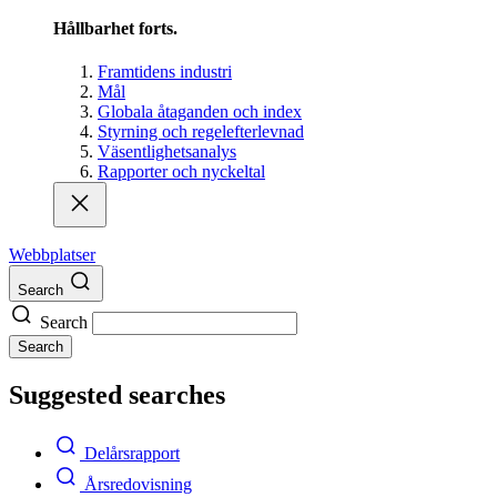
Hållbarhet forts.
Framtidens industri
Mål
Globala åtaganden och index
Styrning och regelefterlevnad
Väsentlighetsanalys
Rapporter och nyckeltal
Webbplatser
Search
Search
Search
Suggested searches
Delårsrapport
Årsredovisning