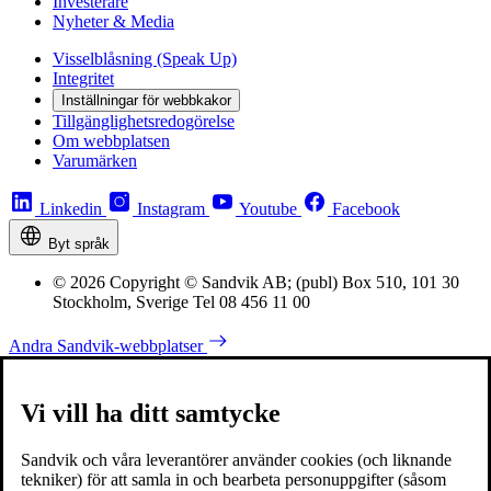
Investerare
Nyheter & Media
Visselblåsning (Speak Up)
Integritet
Inställningar för webbkakor
Tillgänglighetsredogörelse
Om webbplatsen
Varumärken
Linkedin
Instagram
Youtube
Facebook
Byt språk
© 2026 Copyright © Sandvik AB; (publ) Box 510, 101 30
Stockholm, Sverige Tel 08 456 11 00
Andra Sandvik-webbplatser
Vi vill ha ditt samtycke
Sandvik och våra leverantörer använder cookies (och liknande
tekniker) för att samla in och bearbeta personuppgifter (såsom