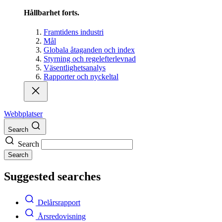
Hållbarhet forts.
Framtidens industri
Mål
Globala åtaganden och index
Styrning och regelefterlevnad
Väsentlighetsanalys
Rapporter och nyckeltal
Webbplatser
Search
Search
Search
Suggested searches
Delårsrapport
Årsredovisning