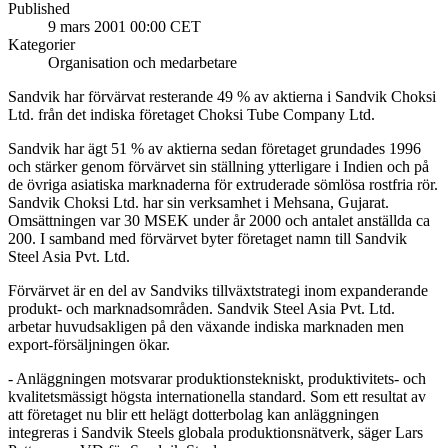
Published
9 mars 2001 00:00 CET
Kategorier
Organisation och medarbetare
Sandvik har förvärvat resterande 49 % av aktierna i Sandvik Choksi
Ltd. från det indiska företaget Choksi Tube Company Ltd.
Sandvik har ägt 51 % av aktierna sedan företaget grundades 1996
och stärker genom förvärvet sin ställning ytterligare i Indien och på
de övriga asiatiska marknaderna för extruderade sömlösa rostfria rör.
Sandvik Choksi Ltd. har sin verksamhet i Mehsana, Gujarat.
Omsättningen var 30 MSEK under år 2000 och antalet anställda ca
200. I samband med förvärvet byter företaget namn till Sandvik
Steel Asia Pvt. Ltd.
Förvärvet är en del av Sandviks tillväxtstrategi inom expanderande
produkt- och marknadsområden. Sandvik Steel Asia Pvt. Ltd.
arbetar huvudsakligen på den växande indiska marknaden men
export-försäljningen ökar.
- Anläggningen motsvarar produktionstekniskt, produktivitets- och
kvalitetsmässigt högsta internationella standard. Som ett resultat av
att företaget nu blir ett helägt dotterbolag kan anläggningen
integreras i Sandvik Steels globala produktionsnätverk, säger Lars