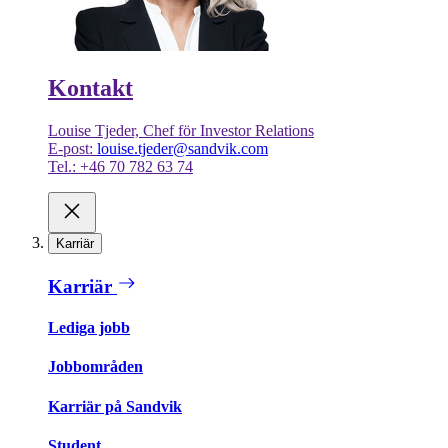
Kontakt
Louise Tjeder, Chef för Investor Relations
E-post:
louise.tjeder@sandvik.com
Tel.: +46 70 782 63 74
Karriär
Karriär
Lediga jobb
Jobbområden
Karriär på Sandvik
Student