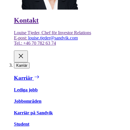
Kontakt
Louise Tjeder, Chef för Investor Relations
E-post:
louise.tjeder@sandvik.com
Tel.: +46 70 782 63 74
Karriär
Karriär
Lediga jobb
Jobbområden
Karriär på Sandvik
Student