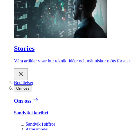
Stories
Våra artiklar visar hur teknik, idéer och människor möts för att 
Berättelser
Om oss
Om oss
Sandvik i korthet
Sandvik i siffror
Affärsmodell