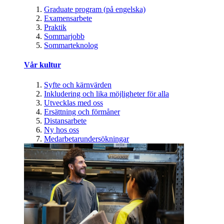
Graduate program (på engelska)
Examensarbete
Praktik
Sommarjobb
Sommarteknolog
Vår kultur
Syfte och kärnvärden
Inkludering och lika möjligheter för alla
Utvecklas med oss
Ersättning och förmåner
Distansarbete
Ny hos oss
Medarbetarundersökningar