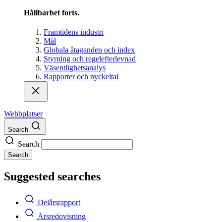
Hållbarhet forts.
Framtidens industri
Mål
Globala åtaganden och index
Styrning och regelefterlevnad
Väsentlighetsanalys
Rapporter och nyckeltal
Webbplatser
Search
Search
Search
Suggested searches
Delårsrapport
Årsredovisning