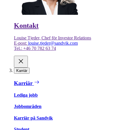
Kontakt
Louise Tjeder, Chef för Investor Relations
E-post:
louise.tjeder@sandvik.com
Tel.: +46 70 782 63 74
Karriär
Karriär
Lediga jobb
Jobbområden
Karriär på Sandvik
Student