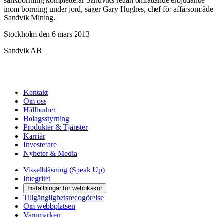
sänkborrning kompletterar Sandviks redan omfattande erbjudande
inom borrning under jord, säger Gary Hughes, chef för affärsområde
Sandvik Mining.
Stockholm den 6 mars 2013
Sandvik AB
Kontakt
Om oss
Hållbarhet
Bolagsstyrning
Produkter & Tjänster
Karriär
Investerare
Nyheter & Media
Visselblåsning (Speak Up)
Integritet
Inställningar för webbkakor
Tillgänglighetsredogörelse
Om webbplatsen
Varumärken