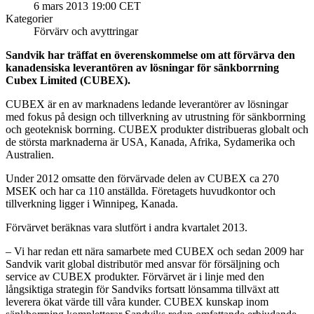
6 mars 2013 19:00 CET
Kategorier
Förvärv och avyttringar
Sandvik har träffat en överenskommelse om att förvärva den
kanadensiska leverantören av lösningar för sänkborrning
Cubex Limited (CUBEX).
CUBEX är en av marknadens ledande leverantörer av lösningar
med fokus på design och tillverkning av utrustning för sänkborrning
och geoteknisk borrning. CUBEX produkter distribueras globalt och
de största marknaderna är USA, Kanada, Afrika, Sydamerika och
Australien.
Under 2012 omsatte den förvärvade delen av CUBEX ca 270
MSEK och har ca 110 anställda. Företagets huvudkontor och
tillverkning ligger i Winnipeg, Kanada.
Förvärvet beräknas vara slutfört i andra kvartalet 2013.
– Vi har redan ett nära samarbete med CUBEX och sedan 2009 har
Sandvik varit global distributör med ansvar för försäljning och
service av CUBEX produkter. Förvärvet är i linje med den
långsiktiga strategin för Sandviks fortsatt lönsamma tillväxt att
leverera ökat värde till våra kunder. CUBEX kunskap inom