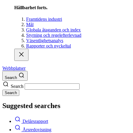
Hållbarhet forts.
Framtidens industri
Mål
Globala åtaganden och index
Styrning och regelefterlevnad
Väsentlighetsanalys
Rapporter och nyckeltal
Webbplatser
Search
Search
Search
Suggested searches
Delårsrapport
Årsredovisning