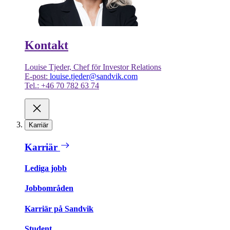
Kontakt
Louise Tjeder, Chef för Investor Relations
E-post:
louise.tjeder@sandvik.com
Tel.: +46 70 782 63 74
Karriär
Karriär
Lediga jobb
Jobbområden
Karriär på Sandvik
Student