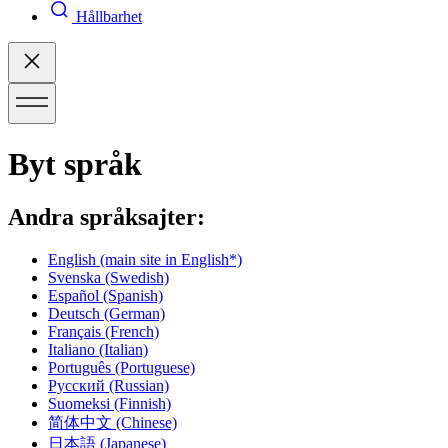
Hållbarhet
Byt språk
Andra språksajter:
English
(main site in English*)
Svenska
(Swedish)
Español
(Spanish)
Deutsch
(German)
Français
(French)
Italiano
(Italian)
Português
(Portuguese)
Русский
(Russian)
Suomeksi
(Finnish)
简体中文
(Chinese)
日本語
(Japanese)