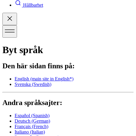
Hållbarhet
Byt språk
Den här sidan finns på:
English
(main site in English*)
Svenska
(Swedish)
Andra språksajter:
Español
(Spanish)
Deutsch
(German)
Français
(French)
Italiano
(Italian)