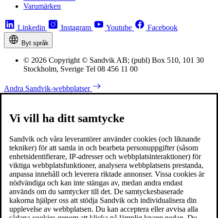
Varumärken
Linkedin
Instagram
Youtube
Facebook
Byt språk
© 2026 Copyright © Sandvik AB; (publ) Box 510, 101 30
Stockholm, Sverige Tel 08 456 11 00
Andra Sandvik-webbplatser
Vi vill ha ditt samtycke
Sandvik och våra leverantörer använder cookies (och liknande
tekniker) för att samla in och bearbeta personuppgifter (såsom
enhetsidentifierare, IP-adresser och webbplatsinteraktioner) för
viktiga webbplatsfunktioner, analysera webbplatsens prestanda,
anpassa innehåll och leverera riktade annonser. Vissa cookies är
nödvändiga och kan inte stängas av, medan andra endast
används om du samtycker till det. De samtyckesbaserade
kakorna hjälper oss att stödja Sandvik och individualisera din
upplevelse av webbplatsen. Du kan acceptera eller avvisa alla
sådana cookies genom att klicka på lämplig knapp nedan. Du