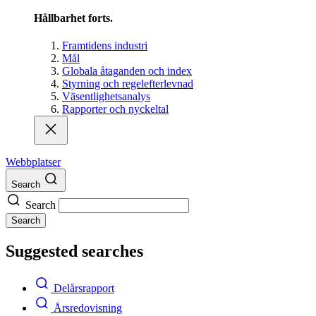
Hållbarhet forts.
Framtidens industri
Mål
Globala åtaganden och index
Styrning och regelefterlevnad
Väsentlighetsanalys
Rapporter och nyckeltal
Webbplatser
Search
Search
Search
Suggested searches
Delårsrapport
Årsredovisning