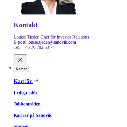
Kontakt
Louise Tjeder, Chef för Investor Relations
E-post:
louise.tjeder@sandvik.com
Tel.: +46 70 782 63 74
Karriär
Karriär
Lediga jobb
Jobbområden
Karriär på Sandvik
Student