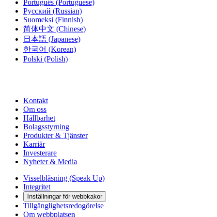
Português
(Portuguese)
Русский
(Russian)
Suomeksi
(Finnish)
简体中文
(Chinese)
日本語
(Japanese)
한국어
(Korean)
Polski
(Polish)
Kontakt
Om oss
Hållbarhet
Bolagsstyrning
Produkter & Tjänster
Karriär
Investerare
Nyheter & Media
Visselblåsning (Speak Up)
Integritet
Inställningar för webbkakor
Tillgänglighetsredogörelse
Om webbplatsen