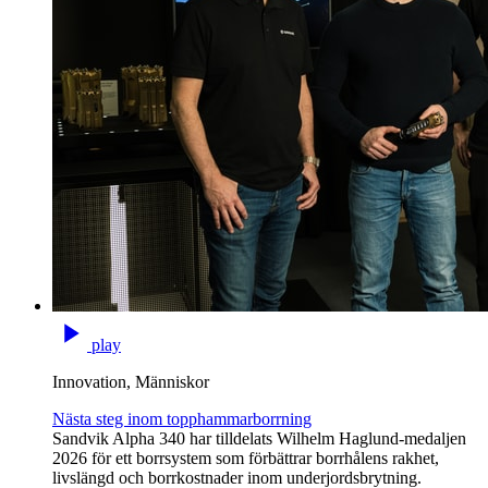
play
Innovation, Människor
Nästa steg inom topphammarborrning
Sandvik Alpha 340 har tilldelats Wilhelm Haglund-medaljen
2026 för ett borrsystem som förbättrar borrhålens rakhet,
livslängd och borrkostnader inom underjordsbrytning.