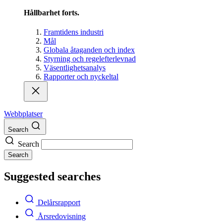
Hållbarhet forts.
Framtidens industri
Mål
Globala åtaganden och index
Styrning och regelefterlevnad
Väsentlighetsanalys
Rapporter och nyckeltal
Webbplatser
Search
Search
Search
Suggested searches
Delårsrapport
Årsredovisning