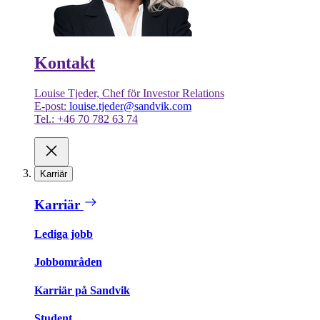
Kontakt
Louise Tjeder, Chef för Investor Relations
E-post:
louise.tjeder@sandvik.com
Tel.: +46 70 782 63 74
Karriär
Karriär
Lediga jobb
Jobbområden
Karriär på Sandvik
Student