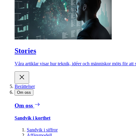
Stories
Våra artiklar visar hur teknik, idéer och människor möts för att 
Berättelser
Om oss
Om oss
Sandvik i korthet
Sandvik i siffror
Affärsmodell