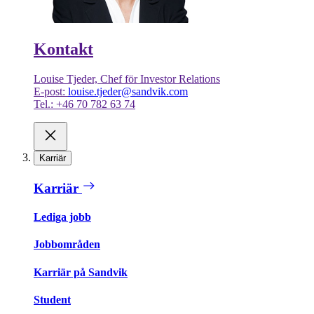
Kontakt
Louise Tjeder, Chef för Investor Relations
E-post:
louise.tjeder@sandvik.com
Tel.: +46 70 782 63 74
Karriär
Karriär
Lediga jobb
Jobbområden
Karriär på Sandvik
Student