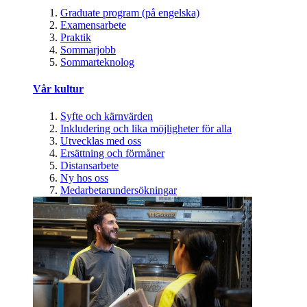
Graduate program (på engelska)
Examensarbete
Praktik
Sommarjobb
Sommarteknolog
Vår kultur
Syfte och kärnvärden
Inkludering och lika möjligheter för alla
Utvecklas med oss
Ersättning och förmåner
Distansarbete
Ny hos oss
Medarbetarundersökningar