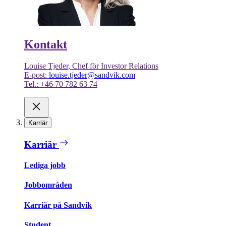
Kontakt
Louise Tjeder, Chef för Investor Relations
E-post:
louise.tjeder@sandvik.com
Tel.: +46 70 782 63 74
Karriär
Karriär
Lediga jobb
Jobbområden
Karriär på Sandvik
Student