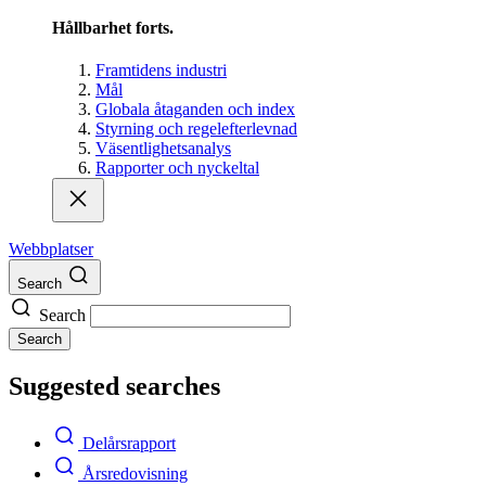
Hållbarhet forts.
Framtidens industri
Mål
Globala åtaganden och index
Styrning och regelefterlevnad
Väsentlighetsanalys
Rapporter och nyckeltal
Webbplatser
Search
Search
Search
Suggested searches
Delårsrapport
Årsredovisning