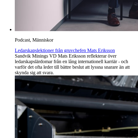
Podcast, Människor
Ledarskapslektioner från gruvchefen Mats Eriksson
Sandvik Minings VD Mats Eriksson reflekterar över
ledarskapslärdomar från en lång internationell karriär - och
varför det ofta leder till bättre beslut att lyssna snarare än att
skynda sig att svara.