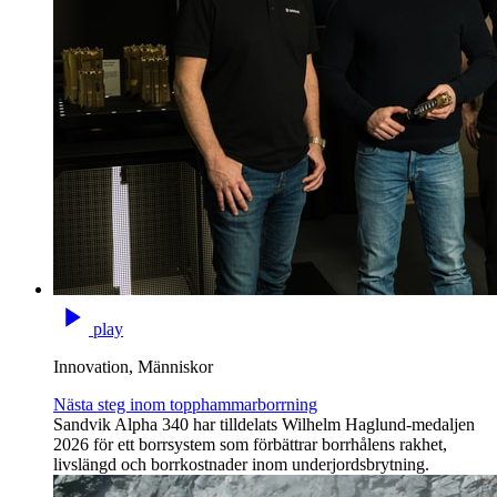
play
Innovation, Människor
Nästa steg inom topphammarborrning
Sandvik Alpha 340 har tilldelats Wilhelm Haglund-medaljen
2026 för ett borrsystem som förbättrar borrhålens rakhet,
livslängd och borrkostnader inom underjordsbrytning.