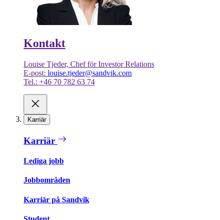
Kontakt
Louise Tjeder, Chef för Investor Relations
E-post:
louise.tjeder@sandvik.com
Tel.: +46 70 782 63 74
Karriär
Karriär
Lediga jobb
Jobbområden
Karriär på Sandvik
Student