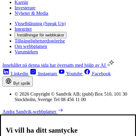
Karriär
Investerare
Nyheter & Media
Visselblåsning (Speak Up)
Integritet
Inställningar för webbkakor
Tillgänglighetsredogörelse
Om webbplatsen
Varumärken
Innehållet på denna sida har översatts med hjälp av AI
Linkedin
Instagram
Youtube
Facebook
Byt språk
© 2026 Copyright © Sandvik AB; (publ) Box 510, 101 30
Stockholm, Sverige Tel 08 456 11 00
Andra Sandvik-webbplatser
Vi vill ha ditt samtycke