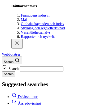
Hållbarhet forts.
Framtidens industri
Mål
Globala åtaganden och index
Styrning och regelefterlevnad
Väsentlighetsanalys
Rapporter och nyckeltal
Webbplatser
Search
Search
Search
Suggested searches
Delårsrapport
Årsredovisning