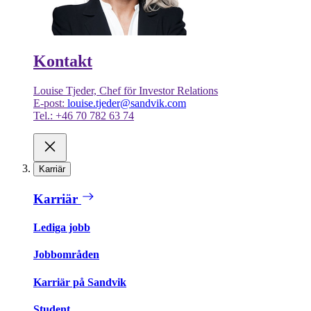
Kontakt
Louise Tjeder, Chef för Investor Relations
E-post:
louise.tjeder@sandvik.com
Tel.: +46 70 782 63 74
Karriär
Karriär
Lediga jobb
Jobbområden
Karriär på Sandvik
Student