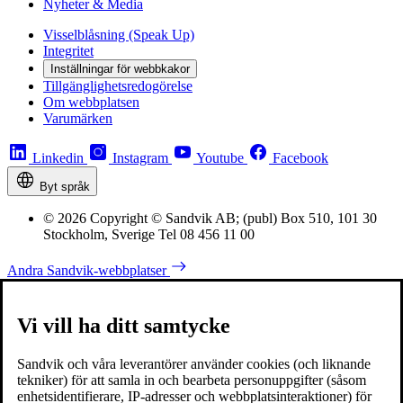
Nyheter & Media
Visselblåsning (Speak Up)
Integritet
Inställningar för webbkakor
Tillgänglighetsredogörelse
Om webbplatsen
Varumärken
Linkedin
Instagram
Youtube
Facebook
Byt språk
© 2026 Copyright © Sandvik AB; (publ) Box 510, 101 30
Stockholm, Sverige Tel 08 456 11 00
Andra Sandvik-webbplatser
Vi vill ha ditt samtycke
Sandvik och våra leverantörer använder cookies (och liknande
tekniker) för att samla in och bearbeta personuppgifter (såsom
enhetsidentifierare, IP-adresser och webbplatsinteraktioner) för