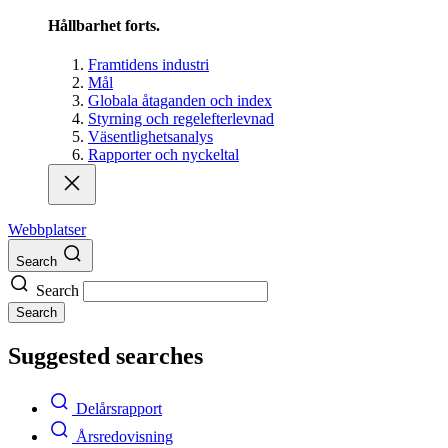
Hållbarhet forts.
Framtidens industri
Mål
Globala åtaganden och index
Styrning och regelefterlevnad
Väsentlighetsanalys
Rapporter och nyckeltal
Webbplatser
Search
Search
Search
Suggested searches
Delårsrapport
Årsredovisning