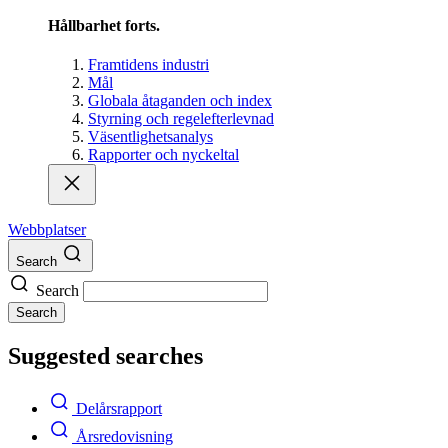
Hållbarhet forts.
Framtidens industri
Mål
Globala åtaganden och index
Styrning och regelefterlevnad
Väsentlighetsanalys
Rapporter och nyckeltal
Webbplatser
Search
Search
Search
Suggested searches
Delårsrapport
Årsredovisning