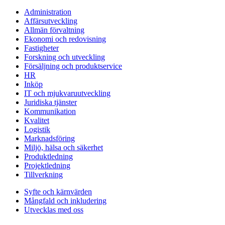
Administration
Affärsutveckling
Allmän förvaltning
Ekonomi och redovisning
Fastigheter
Forskning och utveckling
Försäljning och produktservice
HR
Inköp
IT och mjukvaruutveckling
Juridiska tjänster
Kommunikation
Kvalitet
Logistik
Marknadsföring
Miljö, hälsa och säkerhet
Produktledning
Projektledning
Tillverkning
Syfte och kärnvärden
Mångfald och inkludering
Utvecklas med oss