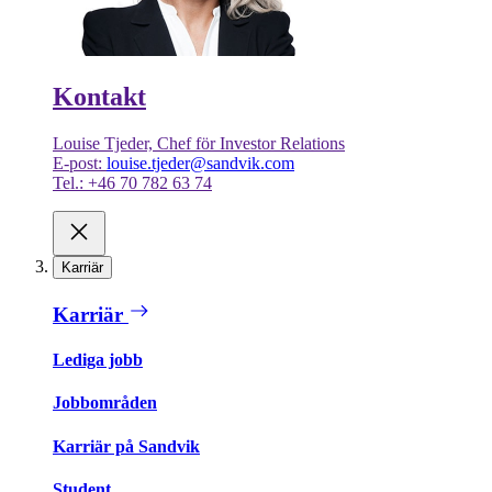
Kontakt
Louise Tjeder, Chef för Investor Relations
E-post:
louise.tjeder@sandvik.com
Tel.: +46 70 782 63 74
Karriär
Karriär
Lediga jobb
Jobbområden
Karriär på Sandvik
Student