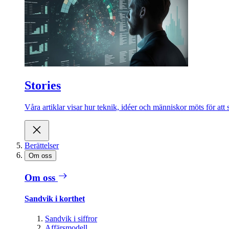
Stories
Våra artiklar visar hur teknik, idéer och människor möts för att 
Berättelser
Om oss
Om oss
Sandvik i korthet
Sandvik i siffror
Affärsmodell