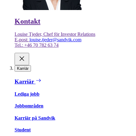
Kontakt
Louise Tjeder, Chef för Investor Relations
E-post:
louise.tjeder@sandvik.com
Tel.: +46 70 782 63 74
Karriär
Karriär
Lediga jobb
Jobbområden
Karriär på Sandvik
Student