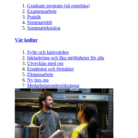
Graduate program (på engelska)
Examensarbete
Praktik
Sommarjobb
Sommarteknolog
Vår kultur
Syfte och kärnvärden
Inkludering och lika möjligheter för alla
Utvecklas med oss
Ersättning och förmåner
Distansarbete
Ny hos oss
Medarbetarundersökningar