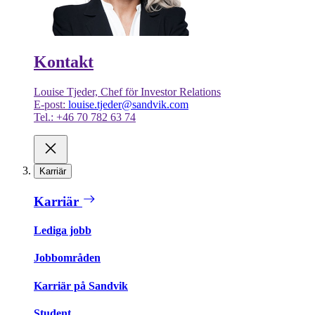
Kontakt
Louise Tjeder, Chef för Investor Relations
E-post:
louise.tjeder@sandvik.com
Tel.: +46 70 782 63 74
Karriär
Karriär
Lediga jobb
Jobbområden
Karriär på Sandvik
Student