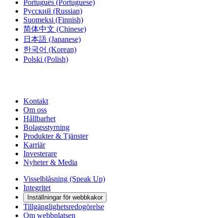
Português
(Portuguese)
Русский
(Russian)
Suomeksi
(Finnish)
简体中文
(Chinese)
日本語
(Japanese)
한국어
(Korean)
Polski
(Polish)
Kontakt
Om oss
Hållbarhet
Bolagsstyrning
Produkter & Tjänster
Karriär
Investerare
Nyheter & Media
Visselblåsning (Speak Up)
Integritet
Inställningar för webbkakor
Tillgänglighetsredogörelse
Om webbplatsen