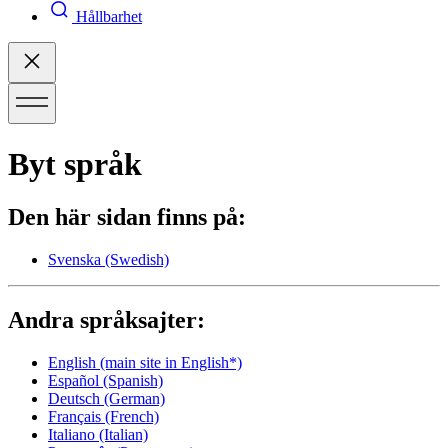
Hållbarhet
Byt språk
Den här sidan finns på:
Svenska
(Swedish)
Andra språksajter:
English
(main site in English*)
Español
(Spanish)
Deutsch
(German)
Français
(French)
Italiano
(Italian)