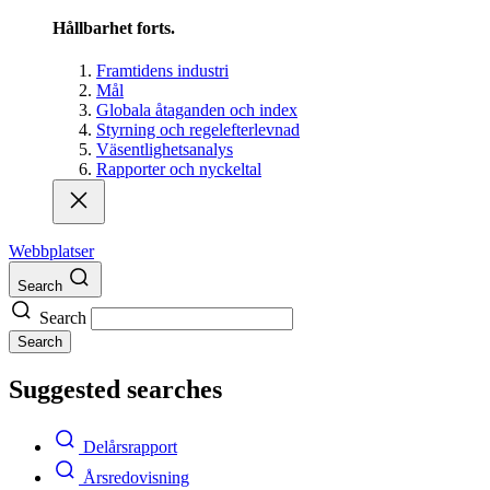
Hållbarhet forts.
Framtidens industri
Mål
Globala åtaganden och index
Styrning och regelefterlevnad
Väsentlighetsanalys
Rapporter och nyckeltal
Webbplatser
Search
Search
Search
Suggested searches
Delårsrapport
Årsredovisning