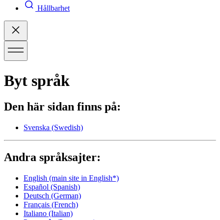
Hållbarhet
Byt språk
Den här sidan finns på:
Svenska
(Swedish)
Andra språksajter:
English
(main site in English*)
Español
(Spanish)
Deutsch
(German)
Français
(French)
Italiano
(Italian)