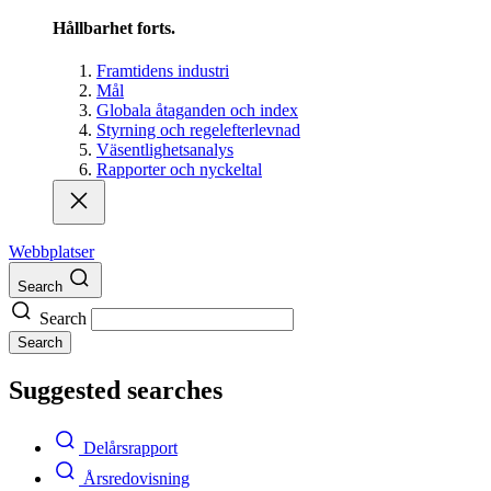
Hållbarhet forts.
Framtidens industri
Mål
Globala åtaganden och index
Styrning och regelefterlevnad
Väsentlighetsanalys
Rapporter och nyckeltal
Webbplatser
Search
Search
Search
Suggested searches
Delårsrapport
Årsredovisning