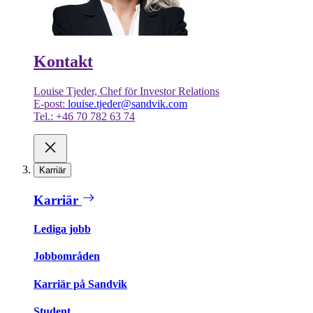
Kontakt
Louise Tjeder, Chef för Investor Relations
E-post:
louise.tjeder@sandvik.com
Tel.: +46 70 782 63 74
Karriär
Karriär
Lediga jobb
Jobbområden
Karriär på Sandvik
Student