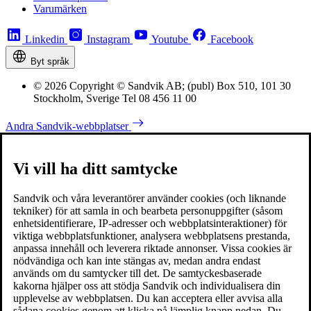
Varumärken
Linkedin
Instagram
Youtube
Facebook
Byt språk
© 2026 Copyright © Sandvik AB; (publ) Box 510, 101 30
Stockholm, Sverige Tel 08 456 11 00
Andra Sandvik-webbplatser
Vi vill ha ditt samtycke
Sandvik och våra leverantörer använder cookies (och liknande
tekniker) för att samla in och bearbeta personuppgifter (såsom
enhetsidentifierare, IP-adresser och webbplatsinteraktioner) för
viktiga webbplatsfunktioner, analysera webbplatsens prestanda,
anpassa innehåll och leverera riktade annonser. Vissa cookies är
nödvändiga och kan inte stängas av, medan andra endast
används om du samtycker till det. De samtyckesbaserade
kakorna hjälper oss att stödja Sandvik och individualisera din
upplevelse av webbplatsen. Du kan acceptera eller avvisa alla
sådana cookies genom att klicka på lämplig knapp nedan. Du