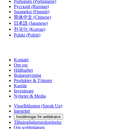
Português
(Portuguese)
Русский
(Russian)
Suomeksi
(Finnish)
简体中文
(Chinese)
日本語
(Japanese)
한국어
(Korean)
Polski
(Polish)
Kontakt
Om oss
Hållbarhet
Bolagsstyrning
Produkter & Tjänster
Karriär
Investerare
Nyheter & Media
Visselblåsning (Speak Up)
Integritet
Inställningar för webbkakor
Tillgänglighetsredogörelse
Om webbplatsen