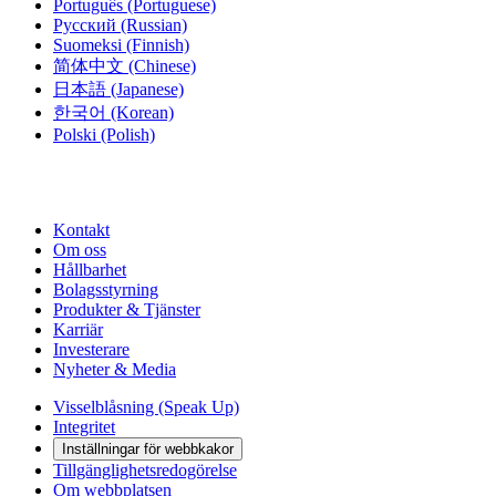
Português
(Portuguese)
Русский
(Russian)
Suomeksi
(Finnish)
简体中文
(Chinese)
日本語
(Japanese)
한국어
(Korean)
Polski
(Polish)
Kontakt
Om oss
Hållbarhet
Bolagsstyrning
Produkter & Tjänster
Karriär
Investerare
Nyheter & Media
Visselblåsning (Speak Up)
Integritet
Inställningar för webbkakor
Tillgänglighetsredogörelse
Om webbplatsen