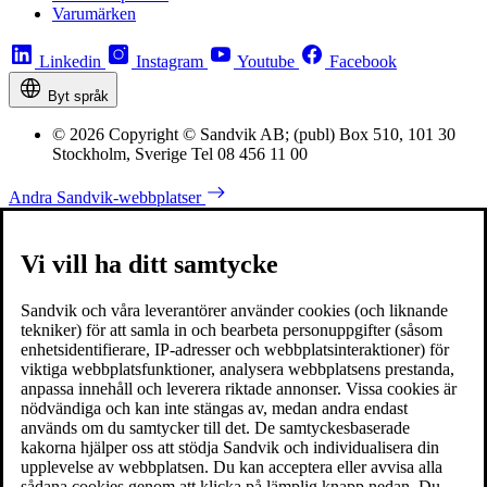
Varumärken
Linkedin
Instagram
Youtube
Facebook
Byt språk
© 2026 Copyright © Sandvik AB; (publ) Box 510, 101 30
Stockholm, Sverige Tel 08 456 11 00
Andra Sandvik-webbplatser
Vi vill ha ditt samtycke
Sandvik och våra leverantörer använder cookies (och liknande
tekniker) för att samla in och bearbeta personuppgifter (såsom
enhetsidentifierare, IP-adresser och webbplatsinteraktioner) för
viktiga webbplatsfunktioner, analysera webbplatsens prestanda,
anpassa innehåll och leverera riktade annonser. Vissa cookies är
nödvändiga och kan inte stängas av, medan andra endast
används om du samtycker till det. De samtyckesbaserade
kakorna hjälper oss att stödja Sandvik och individualisera din
upplevelse av webbplatsen. Du kan acceptera eller avvisa alla
sådana cookies genom att klicka på lämplig knapp nedan. Du