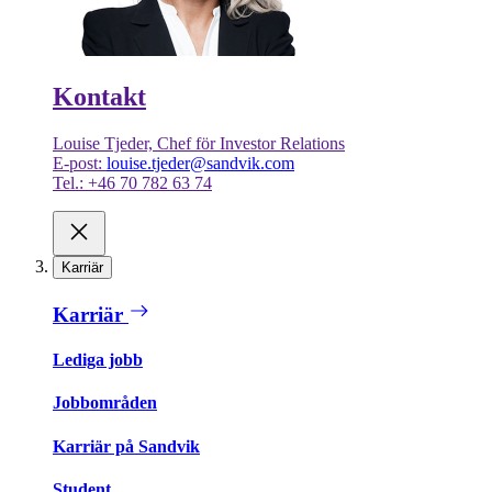
Kontakt
Louise Tjeder, Chef för Investor Relations
E-post:
louise.tjeder@sandvik.com
Tel.: +46 70 782 63 74
Karriär
Karriär
Lediga jobb
Jobbområden
Karriär på Sandvik
Student