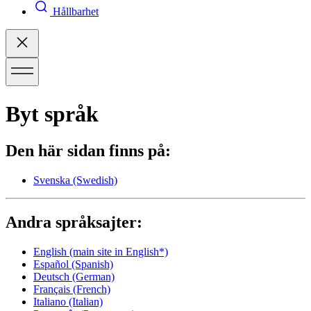
Hållbarhet
Byt språk
Den här sidan finns på:
Svenska
(Swedish)
Andra språksajter:
English
(main site in English*)
Español
(Spanish)
Deutsch
(German)
Français
(French)
Italiano
(Italian)