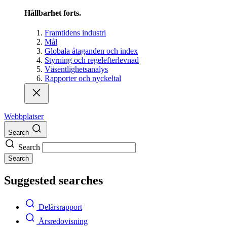
Hållbarhet forts.
Framtidens industri
Mål
Globala åtaganden och index
Styrning och regelefterlevnad
Väsentlighetsanalys
Rapporter och nyckeltal
Webbplatser
Search
Search
Search
Suggested searches
Delårsrapport
Årsredovisning