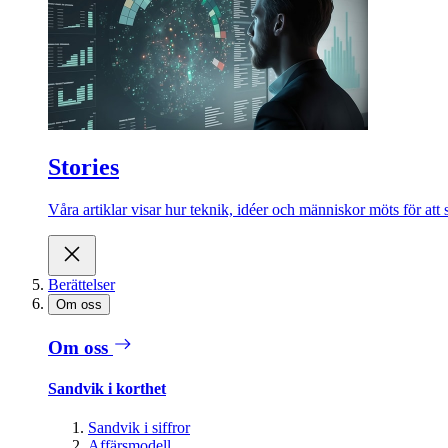
Stories
Våra artiklar visar hur teknik, idéer och människor möts för att 
Berättelser
Om oss
Om oss
Sandvik i korthet
Sandvik i siffror
Affärsmodell