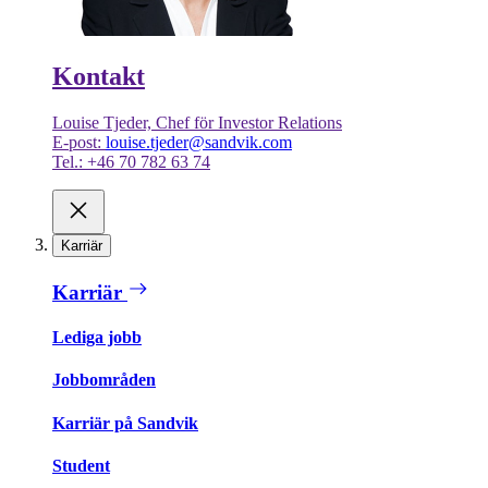
Kontakt
Louise Tjeder, Chef för Investor Relations
E-post:
louise.tjeder@sandvik.com
Tel.: +46 70 782 63 74
Karriär
Karriär
Lediga jobb
Jobbområden
Karriär på Sandvik
Student