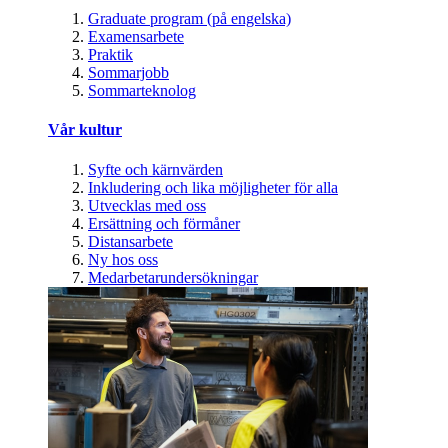
Graduate program (på engelska)
Examensarbete
Praktik
Sommarjobb
Sommarteknolog
Vår kultur
Syfte och kärnvärden
Inkludering och lika möjligheter för alla
Utvecklas med oss
Ersättning och förmåner
Distansarbete
Ny hos oss
Medarbetarundersökningar