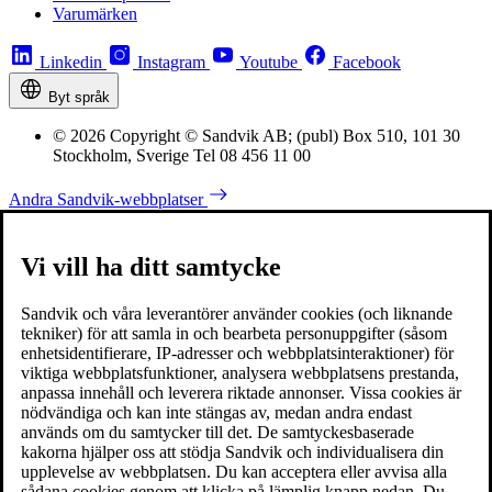
Varumärken
Linkedin
Instagram
Youtube
Facebook
Byt språk
© 2026 Copyright © Sandvik AB; (publ) Box 510, 101 30
Stockholm, Sverige Tel 08 456 11 00
Andra Sandvik-webbplatser
Vi vill ha ditt samtycke
Sandvik och våra leverantörer använder cookies (och liknande
tekniker) för att samla in och bearbeta personuppgifter (såsom
enhetsidentifierare, IP-adresser och webbplatsinteraktioner) för
viktiga webbplatsfunktioner, analysera webbplatsens prestanda,
anpassa innehåll och leverera riktade annonser. Vissa cookies är
nödvändiga och kan inte stängas av, medan andra endast
används om du samtycker till det. De samtyckesbaserade
kakorna hjälper oss att stödja Sandvik och individualisera din
upplevelse av webbplatsen. Du kan acceptera eller avvisa alla
sådana cookies genom att klicka på lämplig knapp nedan. Du