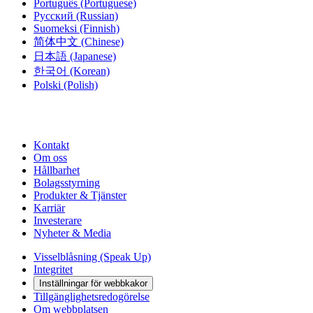
Português
(Portuguese)
Русский
(Russian)
Suomeksi
(Finnish)
简体中文
(Chinese)
日本語
(Japanese)
한국어
(Korean)
Polski
(Polish)
Kontakt
Om oss
Hållbarhet
Bolagsstyrning
Produkter & Tjänster
Karriär
Investerare
Nyheter & Media
Visselblåsning (Speak Up)
Integritet
Inställningar för webbkakor
Tillgänglighetsredogörelse
Om webbplatsen