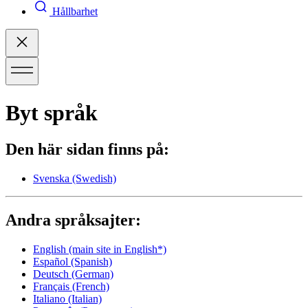
Hållbarhet
Byt språk
Den här sidan finns på:
Svenska
(Swedish)
Andra språksajter:
English
(main site in English*)
Español
(Spanish)
Deutsch
(German)
Français
(French)
Italiano
(Italian)