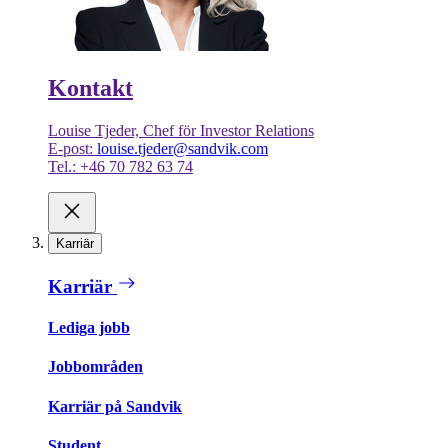
Kontakt
Louise Tjeder, Chef för Investor Relations
E-post:
louise.tjeder@sandvik.com
Tel.: +46 70 782 63 74
Karriär
Karriär
Lediga jobb
Jobbområden
Karriär på Sandvik
Student