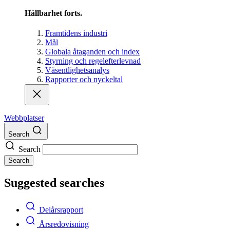
Hållbarhet forts.
Framtidens industri
Mål
Globala åtaganden och index
Styrning och regelefterlevnad
Väsentlighetsanalys
Rapporter och nyckeltal
Webbplatser
Search
Search
Search
Suggested searches
Delårsrapport
Årsredovisning