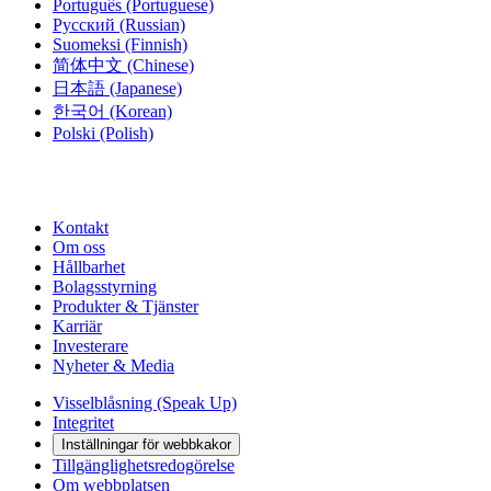
Português
(Portuguese)
Русский
(Russian)
Suomeksi
(Finnish)
简体中文
(Chinese)
日本語
(Japanese)
한국어
(Korean)
Polski
(Polish)
Kontakt
Om oss
Hållbarhet
Bolagsstyrning
Produkter & Tjänster
Karriär
Investerare
Nyheter & Media
Visselblåsning (Speak Up)
Integritet
Inställningar för webbkakor
Tillgänglighetsredogörelse
Om webbplatsen