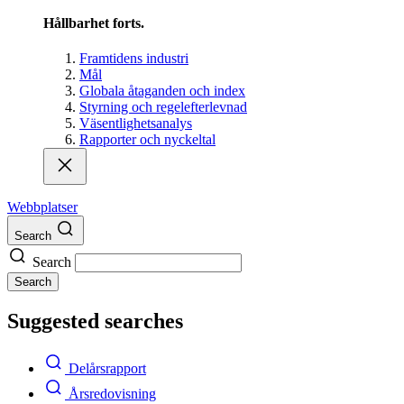
Hållbarhet forts.
Framtidens industri
Mål
Globala åtaganden och index
Styrning och regelefterlevnad
Väsentlighetsanalys
Rapporter och nyckeltal
Webbplatser
Search
Search
Search
Suggested searches
Delårsrapport
Årsredovisning