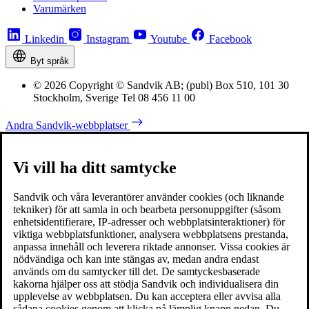
Varumärken
Linkedin
Instagram
Youtube
Facebook
Byt språk
© 2026 Copyright © Sandvik AB; (publ) Box 510, 101 30
Stockholm, Sverige Tel 08 456 11 00
Andra Sandvik-webbplatser
Vi vill ha ditt samtycke
Sandvik och våra leverantörer använder cookies (och liknande
tekniker) för att samla in och bearbeta personuppgifter (såsom
enhetsidentifierare, IP-adresser och webbplatsinteraktioner) för
viktiga webbplatsfunktioner, analysera webbplatsens prestanda,
anpassa innehåll och leverera riktade annonser. Vissa cookies är
nödvändiga och kan inte stängas av, medan andra endast
används om du samtycker till det. De samtyckesbaserade
kakorna hjälper oss att stödja Sandvik och individualisera din
upplevelse av webbplatsen. Du kan acceptera eller avvisa alla
sådana cookies genom att klicka på lämplig knapp nedan. Du