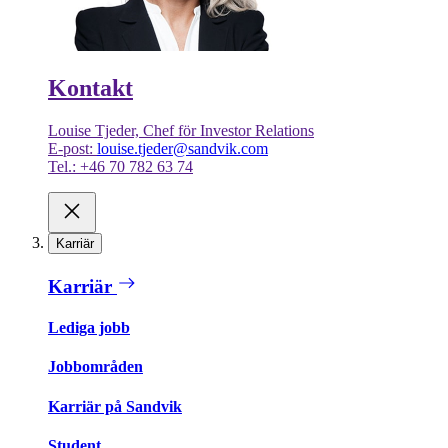
Kontakt
Louise Tjeder, Chef för Investor Relations
E-post:
louise.tjeder@sandvik.com
Tel.: +46 70 782 63 74
Karriär
Karriär
Lediga jobb
Jobbområden
Karriär på Sandvik
Student