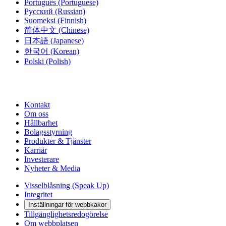
Português
(Portuguese)
Русский
(Russian)
Suomeksi
(Finnish)
简体中文
(Chinese)
日本語
(Japanese)
한국어
(Korean)
Polski
(Polish)
Kontakt
Om oss
Hållbarhet
Bolagsstyrning
Produkter & Tjänster
Karriär
Investerare
Nyheter & Media
Visselblåsning (Speak Up)
Integritet
Inställningar för webbkakor
Tillgänglighetsredogörelse
Om webbplatsen