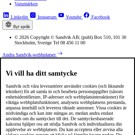
Varumärken
Linkedin
Instagram
Youtube
Facebook
Byt språk
© 2026 Copyright © Sandvik AB; (publ) Box 510, 101 30
Stockholm, Sverige Tel 08 456 11 00
Andra Sandvik-webbplatser
Vi vill ha ditt samtycke
Sandvik och våra leverantörer använder cookies (och liknande
tekniker) för att samla in och bearbeta personuppgifter (såsom
enhetsidentifierare, IP-adresser och webbplatsinteraktioner) för
viktiga webbplatsfunktioner, analysera webbplatsens prestanda,
anpassa innehåll och leverera riktade annonser. Vissa cookies är
nödvändiga och kan inte stängas av, medan andra endast
används om du samtycker till det. De samtyckesbaserade
kakorna hjälper oss att stödja Sandvik och individualisera din
upplevelse av webbplatsen. Du kan acceptera eller avvisa alla
sådana cookies genom att klicka på lämplig knapp nedan. Du