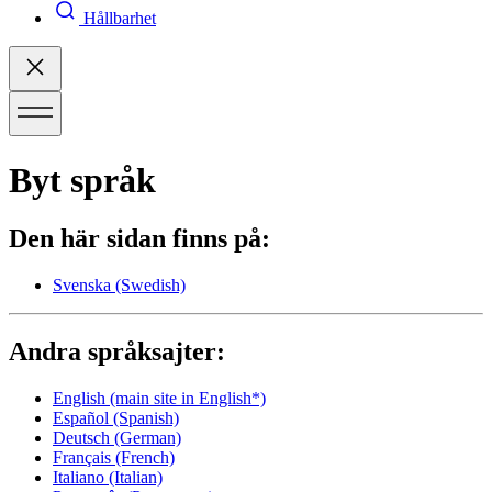
Hållbarhet
Byt språk
Den här sidan finns på:
Svenska
(Swedish)
Andra språksajter:
English
(main site in English*)
Español
(Spanish)
Deutsch
(German)
Français
(French)
Italiano
(Italian)