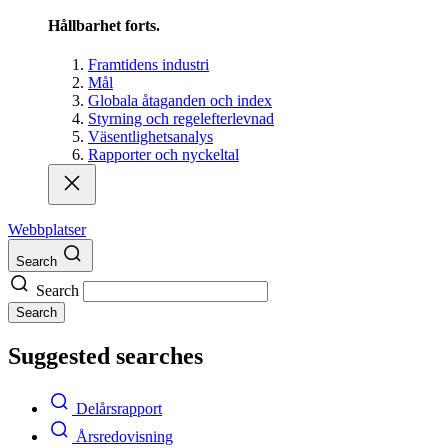
Hållbarhet forts.
Framtidens industri
Mål
Globala åtaganden och index
Styrning och regelefterlevnad
Väsentlighetsanalys
Rapporter och nyckeltal
Webbplatser
Search
Search
Search
Suggested searches
Delårsrapport
Årsredovisning