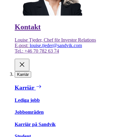
Kontakt
Louise Tjeder, Chef för Investor Relations
E-post:
louise.tjeder@sandvik.com
Tel.: +46 70 782 63 74
Karriär
Karriär
Lediga jobb
Jobbområden
Karriär på Sandvik
Student