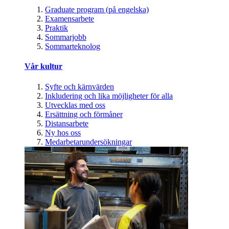
Graduate program (på engelska)
Examensarbete
Praktik
Sommarjobb
Sommarteknolog
Vår kultur
Syfte och kärnvärden
Inkludering och lika möjligheter för alla
Utvecklas med oss
Ersättning och förmåner
Distansarbete
Ny hos oss
Medarbetarundersökningar