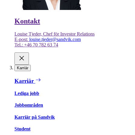
Kontakt
Louise Tjeder, Chef för Investor Relations
E-post:
louise.tjeder@sandvik.com
Tel.: +46 70 782 63 74
Karriär
Karriär
Lediga jobb
Jobbområden
Karriär på Sandvik
Student