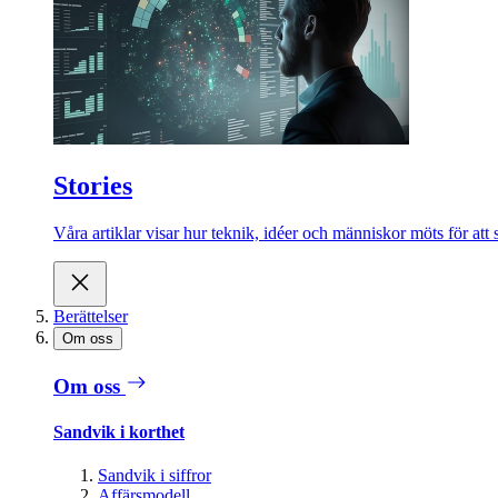
Stories
Våra artiklar visar hur teknik, idéer och människor möts för att 
Berättelser
Om oss
Om oss
Sandvik i korthet
Sandvik i siffror
Affärsmodell