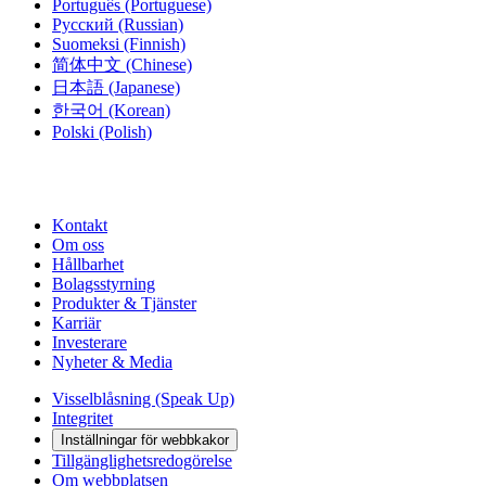
Português
(Portuguese)
Русский
(Russian)
Suomeksi
(Finnish)
简体中文
(Chinese)
日本語
(Japanese)
한국어
(Korean)
Polski
(Polish)
Kontakt
Om oss
Hållbarhet
Bolagsstyrning
Produkter & Tjänster
Karriär
Investerare
Nyheter & Media
Visselblåsning (Speak Up)
Integritet
Inställningar för webbkakor
Tillgänglighetsredogörelse
Om webbplatsen