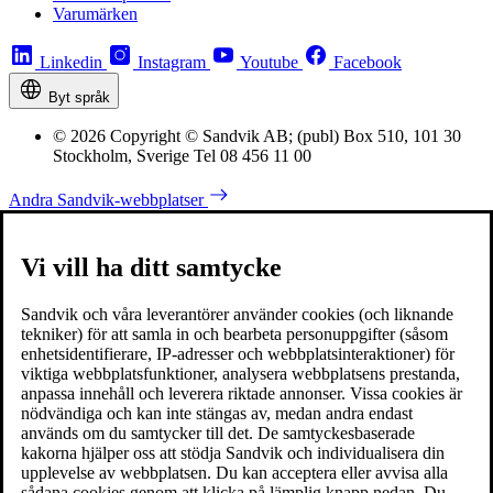
Varumärken
Linkedin
Instagram
Youtube
Facebook
Byt språk
© 2026 Copyright © Sandvik AB; (publ) Box 510, 101 30
Stockholm, Sverige Tel 08 456 11 00
Andra Sandvik-webbplatser
Vi vill ha ditt samtycke
Sandvik och våra leverantörer använder cookies (och liknande
tekniker) för att samla in och bearbeta personuppgifter (såsom
enhetsidentifierare, IP-adresser och webbplatsinteraktioner) för
viktiga webbplatsfunktioner, analysera webbplatsens prestanda,
anpassa innehåll och leverera riktade annonser. Vissa cookies är
nödvändiga och kan inte stängas av, medan andra endast
används om du samtycker till det. De samtyckesbaserade
kakorna hjälper oss att stödja Sandvik och individualisera din
upplevelse av webbplatsen. Du kan acceptera eller avvisa alla
sådana cookies genom att klicka på lämplig knapp nedan. Du