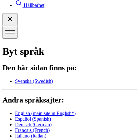
Hållbarhet
Byt språk
Den här sidan finns på:
Svenska
(Swedish)
Andra språksajter:
English
(main site in English*)
Español
(Spanish)
Deutsch
(German)
Français
(French)
Italiano
(Italian)