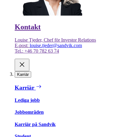
Kontakt
Louise Tjeder, Chef för Investor Relations
E-post:
louise.tjeder@sandvik.com
Tel.: +46 70 782 63 74
Karriär
Karriär
Lediga jobb
Jobbområden
Karriär på Sandvik
Student