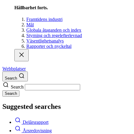
Hållbarhet forts.
Framtidens industri
Mål
Globala åtaganden och index
Styrning och regelefterlevnad
Väsentlighetsanalys
Rapporter och nyckeltal
Webbplatser
Search
Search
Search
Suggested searches
Delårsrapport
Årsredovisning